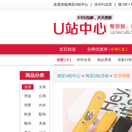
欢迎光临淘宝U站中心
|
保存到桌面
| 按 ctrl +
首页精选
全网优惠券
[ 好券汇集 ]
全部 [ 0 ]
时尚女装
精品男装
居家日用
商品分类
淘宝U站中心
>
淘宝U站活动
>
宝贝详情
全部
女装
男装
日用
母婴
内衣
鞋类
配饰
数码
美食