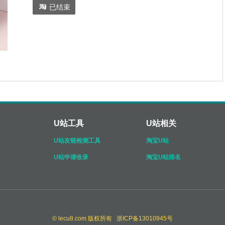

已结束
U站工具
U站相关
U站友链检测工具
淘宝U站
U站申请收录
淘宝U站排名
© lecu8.com 版权所有 浙ICP备13010945号