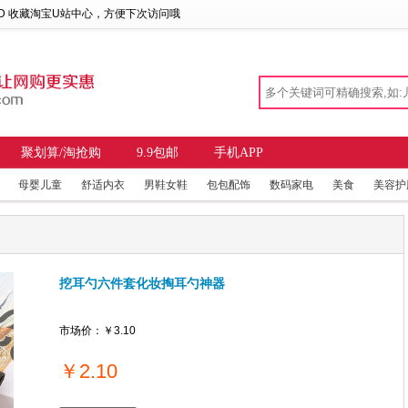
 D 收藏
淘宝U站中心
，方便下次访问哦
聚划算/淘抢购
9.9包邮
手机APP
母婴儿童
舒适内衣
男鞋女鞋
包包配饰
数码家电
美食
美容护
挖耳勺六件套化妆掏耳勺神器
市场价：
￥3.10
￥
2.10