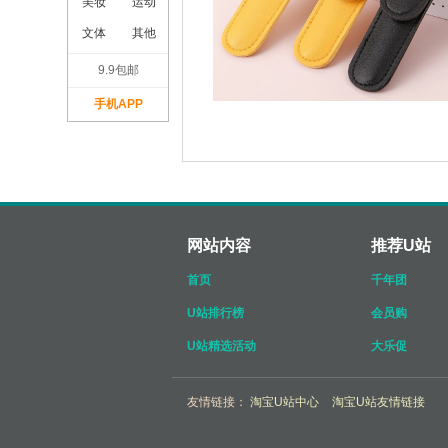
美妆
运动
文体
其他
9.9包邮
手机APP
网站内容
推荐U站
首页
千年团
U站排行榜
会员购
U站精选活动
大乐促
友情链接：
淘宝U站中心
淘宝U站友情链接