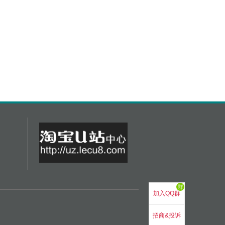
群
加入QQ群
招商&投诉