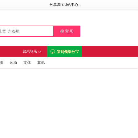
分享淘宝U站中心：

您未登录
签到领集分宝

肤
运动
文体
其他