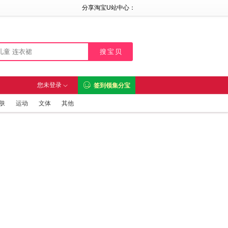
分享淘宝U站中心：

您未登录
签到领集分宝

肤
运动
文体
其他