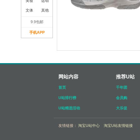
美妆
运动
文体
其他
9.9包邮
手机APP
网站内容
推荐U站
首页
千年团
U站排行榜
会员购
U站精选活动
大乐促
友情链接：
淘宝U站中心
淘宝U站友情链接