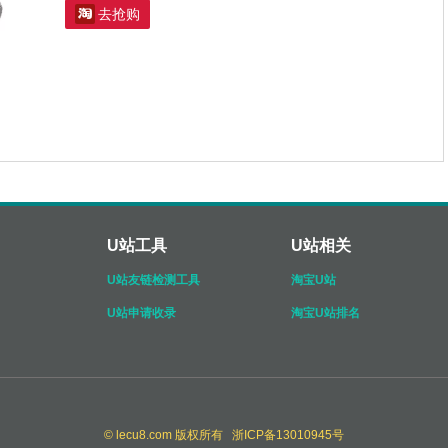

去抢购
U站工具
U站相关
U站友链检测工具
淘宝U站
U站申请收录
淘宝U站排名
© lecu8.com 版权所有 浙ICP备13010945号