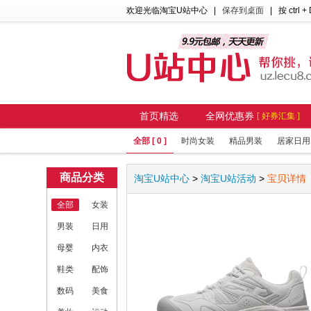
欢迎光临淘宝U站中心
|
保存到桌面
| 按 ctrl +
首页精选
全网优惠券
[ 好券汇集 ]
全部 [ 0 ]
时尚女装
精品男装
居家日用
商品分类
淘宝U站中心
>
淘宝U站活动
>
宝贝详情
全部
女装
男装
日用
母婴
内衣
鞋类
配饰
数码
美食