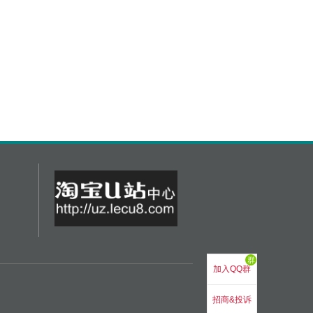
群
加入QQ群
招商&投诉