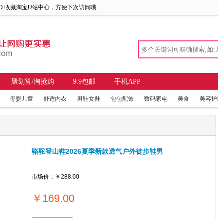
 D 收藏
淘宝U站中心
，方便下次访问哦
聚划算/淘抢购
9.9包邮
手机APP
母婴儿童
舒适内衣
男鞋女鞋
包包配饰
数码家电
美食
美容护
骆驼登山鞋2026夏季新款透气户外徒步鞋男
市场价：
￥288.00
￥
169.00