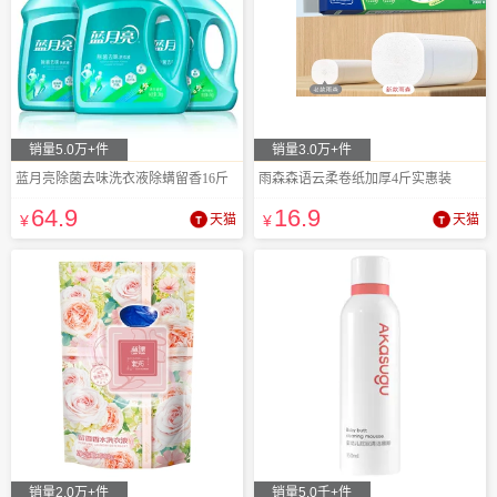
销量5.0万+件
销量3.0万+件
蓝月亮除菌去味洗衣液除螨留香16斤
雨森森语云柔卷纸加厚4斤实惠装
64
.9
16
.9
¥
天猫
¥
天猫
销量2.0万+件
销量5.0千+件