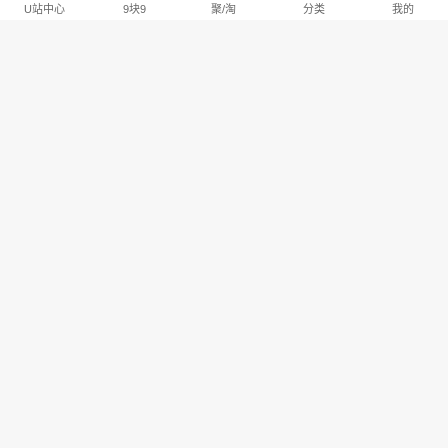
U站中心
9块9
聚/淘
分类
我的
淘宝U站排行推荐