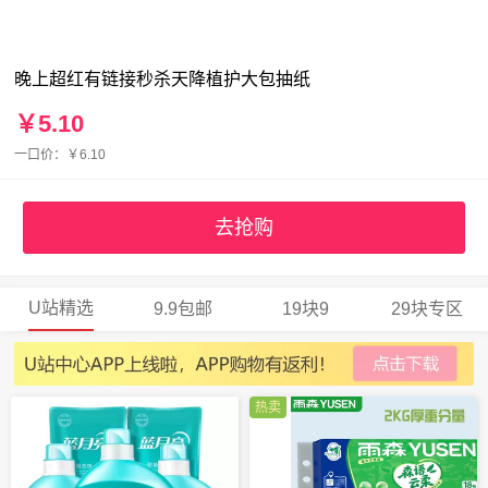
晚上超红有链接秒杀天降植护大包抽纸
￥5.10
一口价：￥6.10
去抢购
U站精选
9.9包邮
19块9
29块专区
热卖