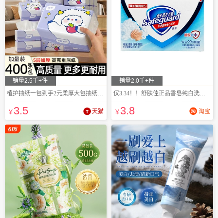
销量2.5千+件
销量2.0千+件
植护抽纸一包到手2元柔厚大包抽纸家用
仅3.34！！舒肤佳正品香皂纯白洗脸皂100g
3
.5
3
.8
¥
天猫
¥
淘宝