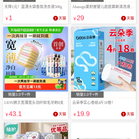
天降1元！蓝漂大袋香氛洗衣液500g
Akasugu爱舒屋婴儿屁屁慕斯清洗液儿童
1
29
¥
天猫
¥
天猫
销量3.0千+件
销量3.0千+件
LION狮王宽薄宽头羽纤软毛牙刷8支
云朵季实心卷纸4斤18卷！
43
.1
19
.9
¥
天猫
¥
天猫