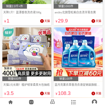
销量2.0千+件
销量1000件
天降1亓！蓝漂香氛洗衣液500g
aesiley北国雪松美白去渍牙膏去黄
1
29
.9
¥
天猫
¥
天猫
销量600件
销量100件
天猫2元长期！植护韧享柔厚大包抽纸
蓝月亮薰衣草香洗衣液促销装旗舰店正品
3
.5
108
.3
¥
天猫
¥
天猫




