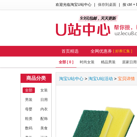
欢迎光临淘宝U站中心
|
保存到桌面
| 按 ctrl +
首页精选
全网优惠券
[ 好券汇集 ]
全部 [ 0 ]
时尚女装
精品男装
居家日用
商品分类
淘宝U站中心
>
淘宝U站活动
>
宝贝详情
全部
女装
男装
日用
母婴
内衣
鞋类
配饰
数码
美食