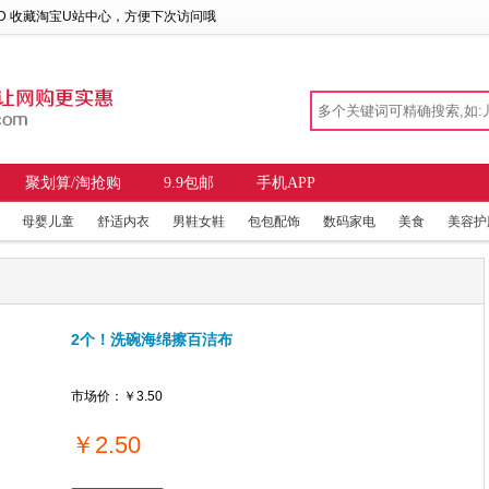
 D 收藏
淘宝U站中心
，方便下次访问哦
聚划算/淘抢购
9.9包邮
手机APP
母婴儿童
舒适内衣
男鞋女鞋
包包配饰
数码家电
美食
美容护
2个！洗碗海绵擦百洁布
市场价：
￥3.50
￥
2.50