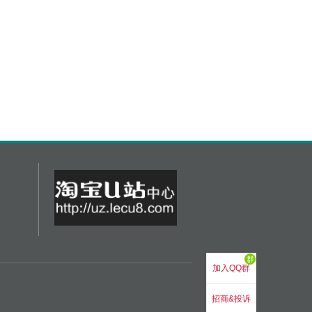
群
加入QQ群
招商&投诉