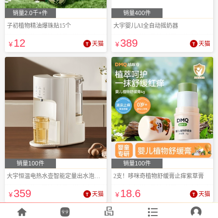
销量2.0千+件
销量400件
子初植物精油爆珠贴15个
大宇婴儿AI全自动摇奶器
12
389
¥
天猫
¥
天猫
销量100件
销量100件
大宇恒温电热水壶智能定量出水泡奶机
2支！哆咪奇植物舒缓膏止痒紫草膏
359
18
.6
¥
天猫
¥
天猫




