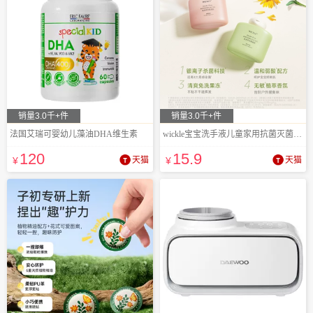
销量3.0千+件
销量3.0千+件
法国艾瑞可婴幼儿藻油DHA维生素
wickle宝宝洗手液儿童家用抗菌灭菌2瓶
120
15
.9
¥
天猫
¥
天猫