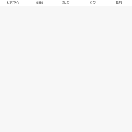
U站中心
9块9
聚/淘
分类
我的
淘宝U站排行推荐