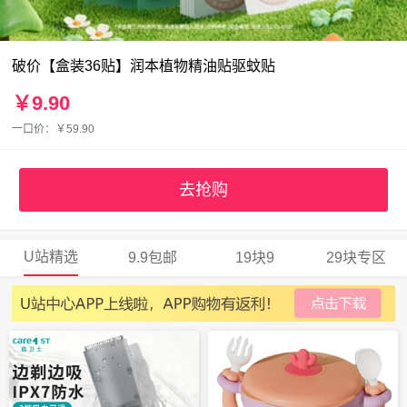
破价【盒装36贴】润本植物精油贴驱蚊贴
￥9.90
一口价：￥59.90
去抢购
U站精选
9.9包邮
19块9
29块专区