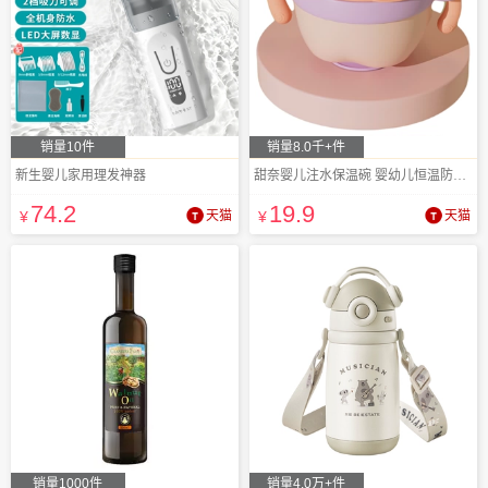
销量10件
销量8.0千+件
新生婴儿家用理发神器
甜奈婴儿注水保温碗 婴幼儿恒温防摔餐具
74
.2
19
.9
¥
天猫
¥
天猫
销量1000件
销量4.0万+件