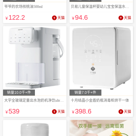
爷爷的农场核桃油500ml
贝易儿童保温杯婴幼儿宝宝保温水杯幼儿园
122
.2
94
.6
¥
天猫
¥
天猫
销量10.0千+件
销量7.0千+件
大宇全玻璃定量出水泡奶机净饮ultra款
十月结晶小金盾奶瓶消毒柜烘干一体
539
398
.6
¥
天猫
¥
天猫