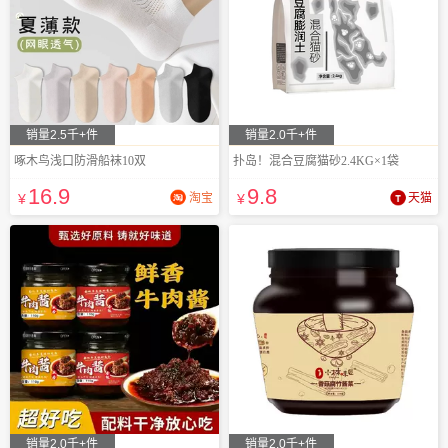
销量2.5千+件
销量2.0千+件
啄木鸟浅口防滑船袜10双
扑岛！混合豆腐猫砂2.4KG×1袋
16
.9
9
.8
¥
淘宝
¥
天猫
销量2.0千+件
销量2.0千+件