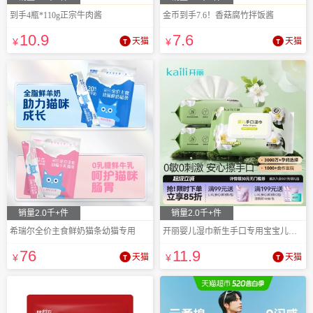
到手4瓶*110g正宗牛肉酱
金币到手7.6！香菇腐竹拌饭酱
10
.9
7
.6
¥
天猫
¥
天猫
销量2.0千+件
销量2.0千+件
希瑞尔全价主食鲜奶猫条幼猫专用
开丽婴儿湿巾新生手口专用宝宝儿童湿纸巾
76
11
.9
¥
天猫
¥
天猫