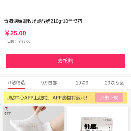
青海湖娟姗牧场藏酸奶210g*10盒整箱
￥25.00
一口价：￥39.00
去抢购
U站精选
9.9包邮
19块9
29块专区