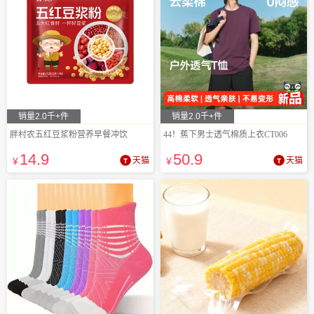
销量2.0千+件
销量2.0千+件
胖村农五红豆浆粉营养早餐冲饮
44！蕉下男士透气棉质上衣CT006
14
.9
50
.9
¥
天猫
¥
天猫