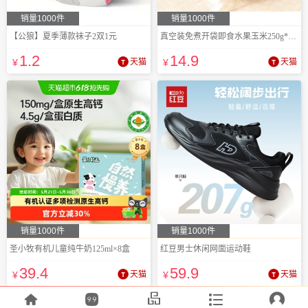
销量1000件
销量1000件
【公狼】夏季薄款袜子2双1元
真空装免煮开袋即食水果玉米250g*10支
1
.2
14
.9
¥
天猫
¥
天猫
销量1000件
销量1000件
圣小牧有机儿童纯牛奶125ml×8盒
红豆男士休闲网面运动鞋
39
.4
59
.9
¥
天猫
¥
天猫




