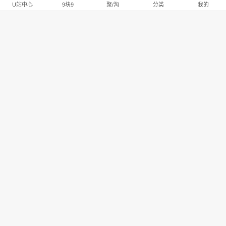
U站中心
9块9
聚/淘
分类
我的
淘宝U站排行推荐