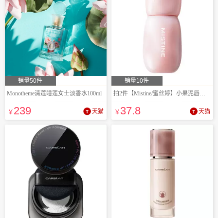
销量50件
销量10件
Monotheme清莲睡莲女士淡香水100ml
拍2件【Mistine/蜜丝婷】小果泥唇霜唇釉
239
37
.8
¥
天猫
¥
天猫