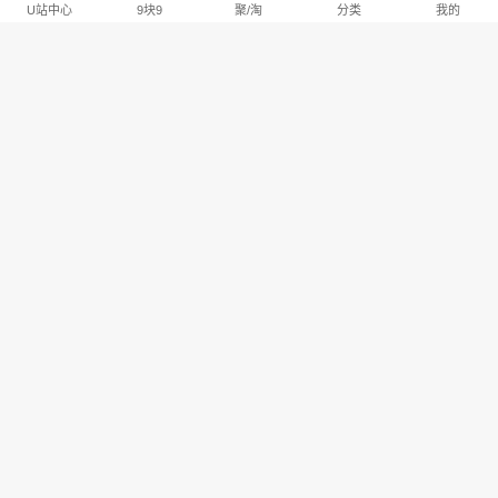
U站中心
9块9
聚/淘
分类
我的
淘宝U站排行推荐