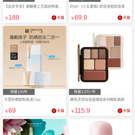
【会员专享】谢馥春工艺国妆鸭蛋香粉散粉
约48！VC五重维C舒润净颜卸妆膏
188
69
.9
¥
天猫
¥
天猫
销量100件
销量3.0万+件
方里防晒款粉底液25ml
酵色灵感妆容盘咖啡系列眼影面部
69
115
.9
¥
天猫
¥
天猫