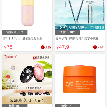
销量2.0万+件
销量1000件
拍2件【浮汀】泡泡提亮遮瑕液
花西子首乌眉粉笔持久防水不脱色
78
47
.9
¥
天猫
¥
天猫
销量50件
销量50件