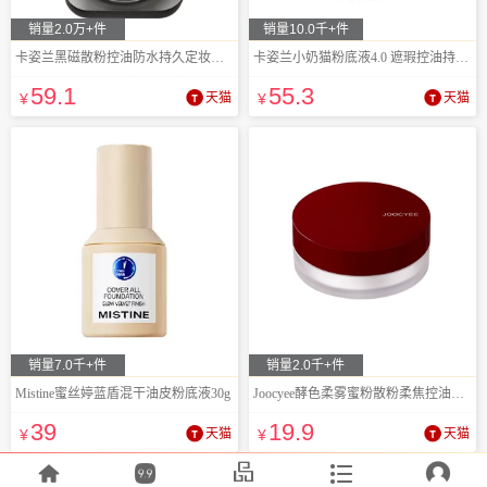
销量2.0万+件
销量10.0千+件
卡姿兰黑磁散粉控油防水持久定妆正品蜜粉饼
卡姿兰小奶猫粉底液4.0 遮瑕控油持久不脱妆
59
.1
55
.3
¥
天猫
¥
天猫
销量7.0千+件
销量2.0千+件
Mistine蜜丝婷蓝盾混干油皮粉底液30g
Joocyee酵色柔雾蜜粉散粉柔焦控油定妆
39
19
.9
¥
天猫
¥
天猫




