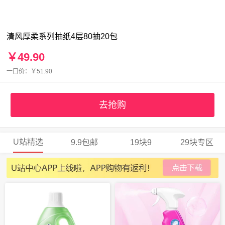
清风厚柔系列抽纸4层80抽20包
￥49.90
一口价：￥51.90
去抢购
U站精选
9.9包邮
19块9
29块专区