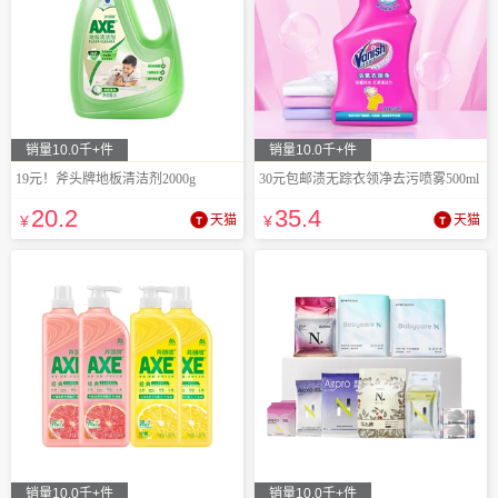
销量10.0千+件
销量10.0千+件
19元！斧头牌地板清洁剂2000g
30元包邮渍无踪衣领净去污喷雾500ml
20
.2
35
.4
¥
天猫
¥
天猫
销量10.0千+件
销量10.0千+件