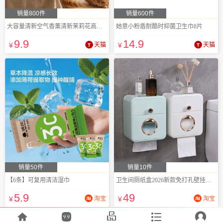
销量800件
销量600件
大容量清新空气香薰清新茉莉花高级酒店香
她意小粉盾耐酷时抑菌卫生巾8片
9
.9
14
.9
¥
天猫
¥
天猫
销量50件
销量10件
【6条】可复用清洁湿巾
卫生间厕纸盒2026新款免打孔壁挂厕所
5
.9
49
¥
淘宝
¥
淘宝




