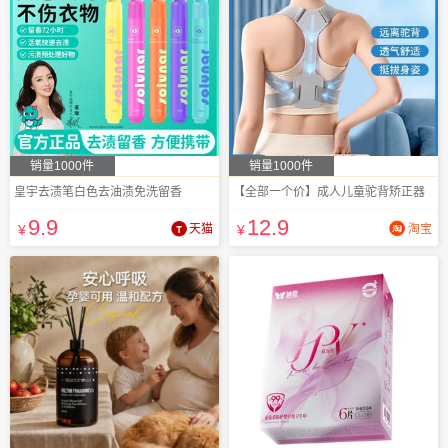
销量1000件
销量1000件
皇宇去渍笔白色去油渍免洗留香
【全部一个价】成人儿童驼背矫正器
9
.9
12
.9
¥
天猫
¥
淘宝