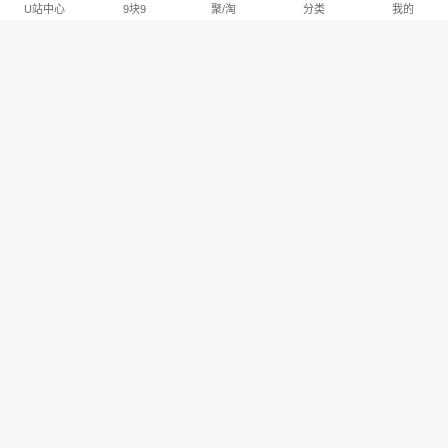
U站中心
9块9
聚/淘
分类
我的
淘宝U站排行推荐