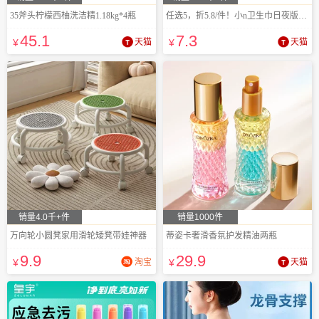
35斧头柠檬西柚洗洁精1.18kg*4瓶
任选5，折5.8/件！小n卫生巾日夜版安睡裤
45
.1
7
.3
¥
天猫
¥
天猫
销量4.0千+件
销量1000件
万向轮小圆凳家用滑轮矮凳带娃神器
蒂姿卡奢滑香氛护发精油两瓶
9
.9
29
.9
¥
淘宝
¥
天猫