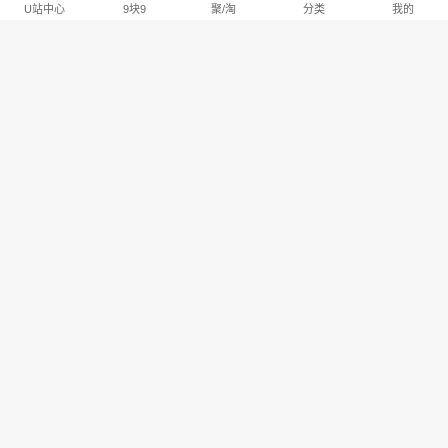
U站中心
9块9
聚/淘
分类
我的
淘宝U站排行推荐