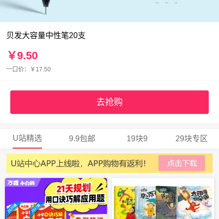
贝发大容量中性笔20支
￥9.50
一口价：￥17.50
去抢购
U站精选
9.9包邮
19块9
29块专区