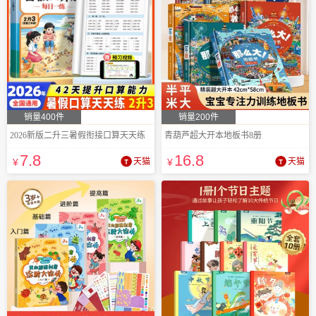
销量400件
销量200件
2026新版二升三暑假衔接口算天天练
青葫芦超大开本地板书8册
7
.8
16
.8
¥
天猫
¥
天猫