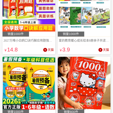
销量1000件
销量1000件
2027万唯小白鸥口诀巧解应用题强化训练
爱的教育暖心成长绘本8册亲子共读睡前故事
14
.8
3
.9
¥
天猫
¥
天猫
销量1000件
销量800件