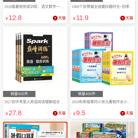
2026版暑假衔接训练：语文数学一至六年级
1000个凯蒂猫全收藏妙趣时光+四季故事
12
.8
11
.9
¥
天猫
¥
天猫
销量400件
销量400件
2027初中考星火英语阅读理解组合训练
2026秋新版黄冈小状元暑假作业小学生
27
.8
9
.5
¥
天猫
¥
天猫