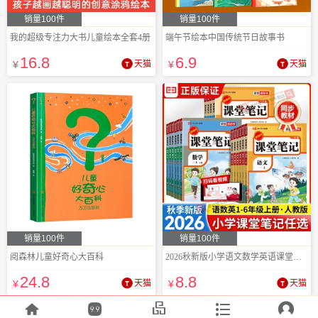
销量100件
销量100件
我的超级专注力大书儿童绘本全套4册
端午节绘本中国传统节日故事书
16
.8
6
.9
¥
天猫
¥
天猫
销量100件
销量100件
阅森林儿童好奇心大百科
2026秋新版小学语文数学英语课堂笔记
24
.8
8
.8
¥
天猫
¥
天猫




