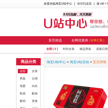
欢迎光临淘宝U站中心
|
保存到桌面
| 按 ctrl +
首页精选
全网优惠券
[ 好券汇集 ]
全部 [ 0 ]
时尚女装
精品男装
居家日用
商品分类
淘宝U站中心
>
淘宝U站活动
>
宝贝详情
全部
女装
男装
日用
母婴
内衣
鞋类
配饰
数码
美食