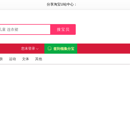
分享淘宝U站中心：

您未登录
签到领集分宝

肤
运动
文体
其他