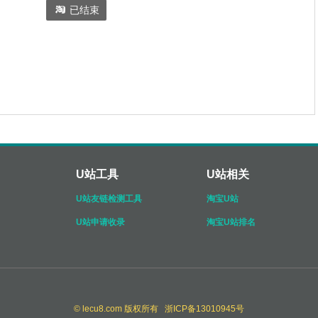

已结束
U站工具
U站相关
U站友链检测工具
淘宝U站
U站申请收录
淘宝U站排名
© lecu8.com 版权所有 浙ICP备13010945号