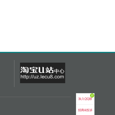
群
加入QQ群
招商&投诉