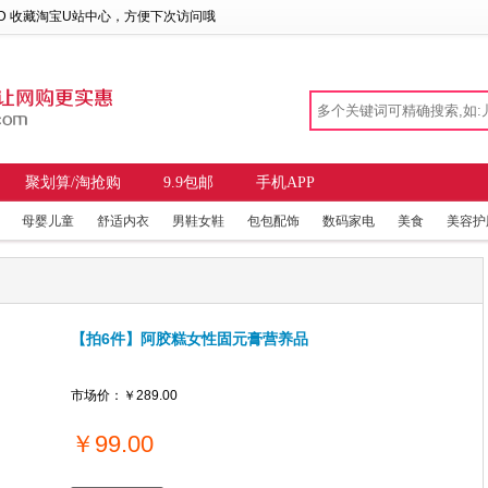
 D 收藏
淘宝U站中心
，方便下次访问哦
聚划算/淘抢购
9.9包邮
手机APP
母婴儿童
舒适内衣
男鞋女鞋
包包配饰
数码家电
美食
美容护
【拍6件】阿胶糕女性固元膏营养品
市场价：
￥289.00
￥
99.00