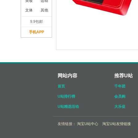
美妆
运动
文体
其他
9.9包邮
手机APP
网站内容
推荐U站
首页
千年团
U站排行榜
会员购
U站精选活动
大乐促
友情链接：
淘宝U站中心
淘宝U站友情链接