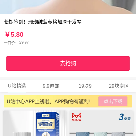
长期签到！珊瑚绒菠萝格加厚干发帽
￥5.80
一口价：￥8.80
去抢购
U站精选
9.9包邮
19块9
29块专区