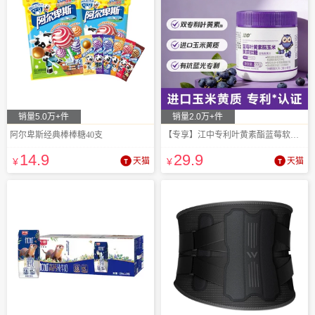
销量5.0万+件
销量2.0万+件
阿尔卑斯经典棒棒糖40支
【专享】江中专利叶黄素酯蓝莓软糖片2瓶
14
.9
29
.9
¥
天猫
¥
天猫