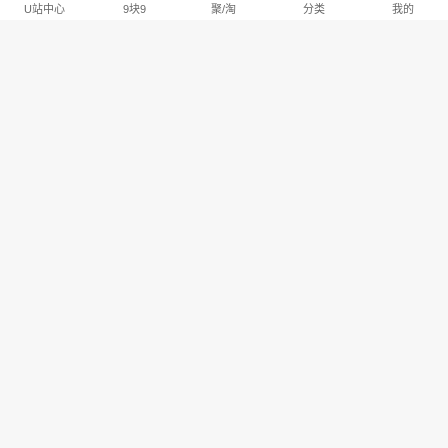
U站中心
9块9
聚/淘
分类
我的
淘宝U站排行推荐