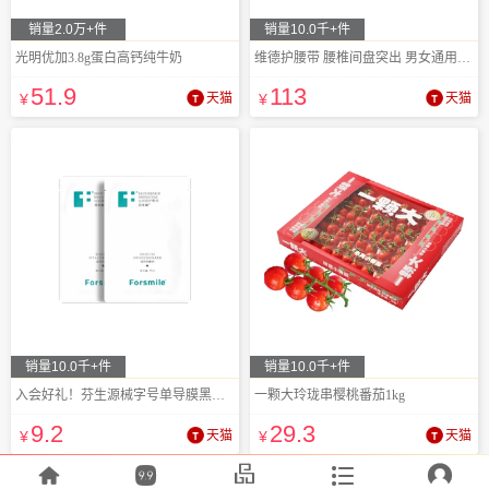
销量2.0万+件
销量10.0千+件
光明优加3.8g蛋白高钙纯牛奶
维德护腰带 腰椎间盘突出 男女通用轻薄腰托
51
.9
113
¥
天猫
¥
天猫
销量10.0千+件
销量10.0千+件
入会好礼！芬生源械字号单导膜黑膜两片
一颗大玲珑串樱桃番茄1kg
9
.2
29
.3
¥
天猫
¥
天猫




