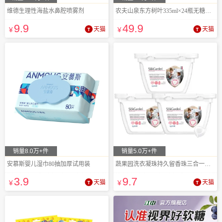
维德生理性海盐水鼻腔喷雾剂
农夫山泉东方树叶335ml×24瓶无糖茶整箱
9
.9
49
.9
¥
天猫
¥
天猫
销量8.0万+件
销量5.0万+件
安慕斯婴儿湿巾80抽加厚试用装
蔬果园洗衣凝珠持久留香珠三合一洗衣液
3
.9
9
.7
¥
天猫
¥
天猫