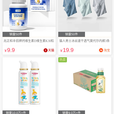
销量50件
销量50件
兆正和丰侣牌钙维生素D维生素K30粒
猫人男士冰丝速干透气莫代尔内裤3条
9
.9
19
.9
¥
天猫
¥
淘宝
热卖
销量10.0万+件
销量9.0万+件