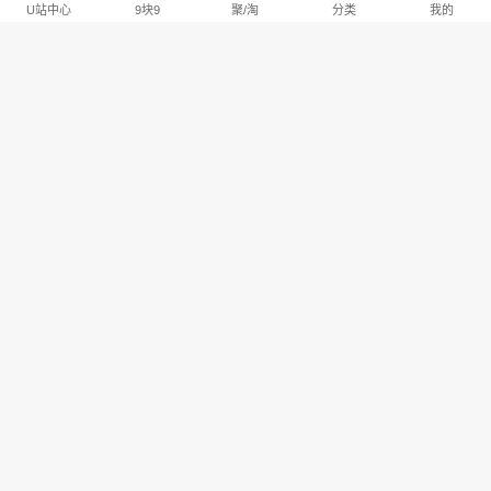
U站中心
9块9
聚/淘
分类
我的
淘宝U站排行推荐