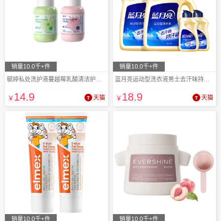
销量10.0千+件
销量10.0千+件
毓婷私处洗护液蔓越莓乳酸清洁护理200ml
蓝月亮运动型洗衣液男士去汗味持久留香
14
.9
18
.9
¥
天猫
¥
天猫
销量10.0千+件
销量10.0千+件