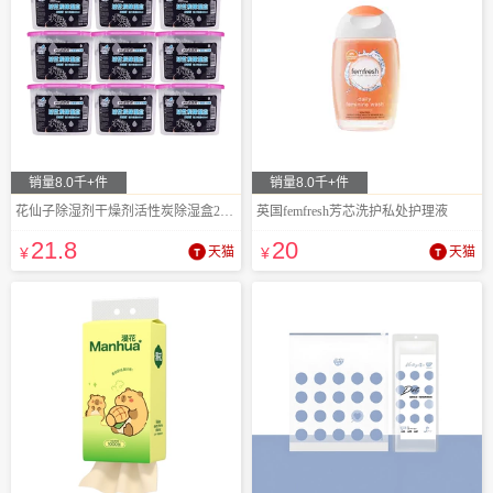
销量8.0千+件
销量8.0千+件
花仙子除湿剂干燥剂活性炭除湿盒237g*9盒
英国femfresh芳芯洗护私处护理液
21
.8
20
¥
天猫
¥
天猫