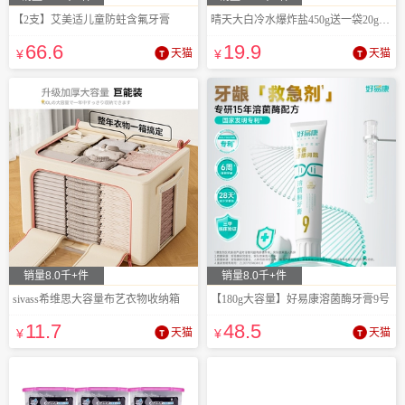
【2支】艾美适儿童防蛀含氟牙膏
晴天大白冷水爆炸盐450g送一袋20g试用
66
.6
19
.9
¥
天猫
¥
天猫
销量8.0千+件
销量8.0千+件
sivass希维思大容量布艺衣物收纳箱
【180g大容量】好易康溶菌酶牙膏9号
11
.7
48
.5
¥
天猫
¥
天猫