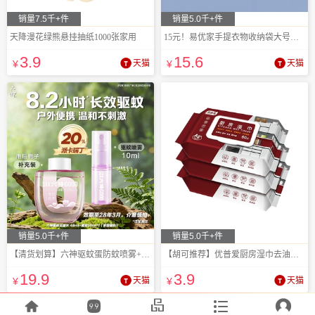
销量7.5千+件
销量5.0千+件
天降漫花绿熊悬挂抽纸1000张家用
15元！易优家手提衣物收纳袋大号四件套
3
.9
15
.6
¥
天猫
¥
天猫
销量5.0千+件
销量5.0千+件
【清货划算】六神驱蚊蛋防蚊喷雾+补充装
【胡可推荐】优普爱厨房湿巾去油去污60片
19
.9
3
.9
¥
天猫
¥
天猫




