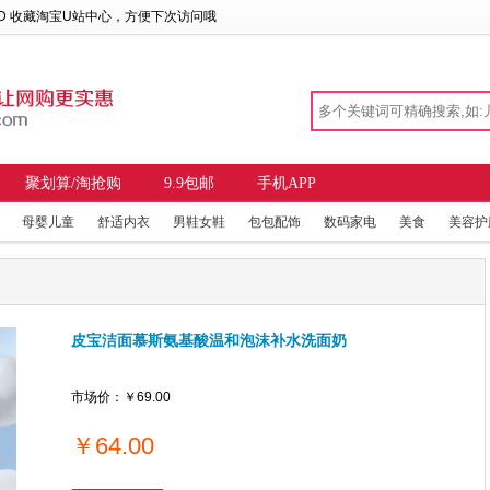
 D 收藏
淘宝U站中心
，方便下次访问哦
聚划算/淘抢购
9.9包邮
手机APP
母婴儿童
舒适内衣
男鞋女鞋
包包配饰
数码家电
美食
美容护
皮宝洁面慕斯氨基酸温和泡沫补水洗面奶
市场价：
￥69.00
￥
64.00