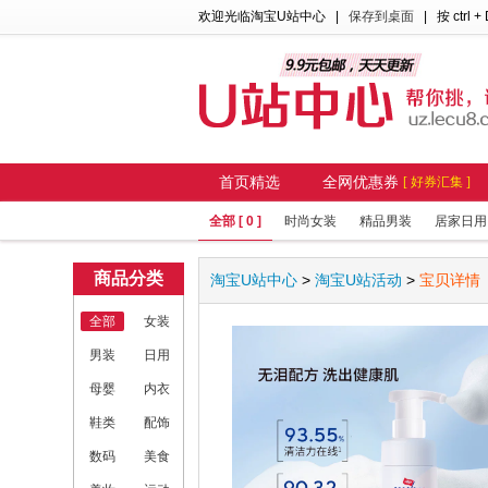
欢迎光临淘宝U站中心
|
保存到桌面
| 按 ctrl +
首页精选
全网优惠券
[ 好券汇集 ]
全部 [ 0 ]
时尚女装
精品男装
居家日用
商品分类
淘宝U站中心
>
淘宝U站活动
>
宝贝详情
全部
女装
男装
日用
母婴
内衣
鞋类
配饰
数码
美食