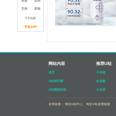
美妆
运动
文体
其他
9.9包邮
手机APP
网站内容
推荐U站
首页
千年团
U站排行榜
会员购
U站精选活动
大乐促
友情链接：
淘宝U站中心
淘宝U站友情链接