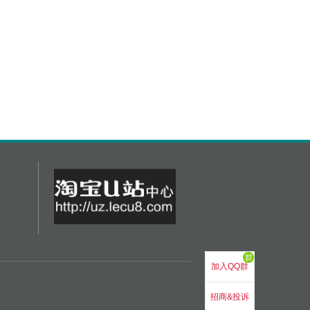
群
加入QQ群
招商&投诉