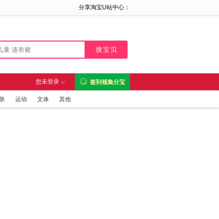
分享淘宝U站中心：

您未登录
签到领集分宝

肤
运动
文体
其他