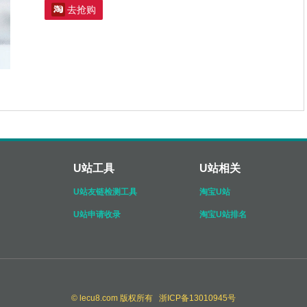

去抢购
U站工具
U站相关
U站友链检测工具
淘宝U站
U站申请收录
淘宝U站排名
© lecu8.com 版权所有 浙ICP备13010945号