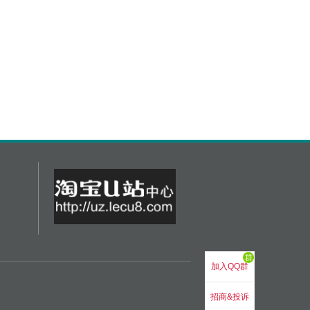
群
加入QQ群
招商&投诉