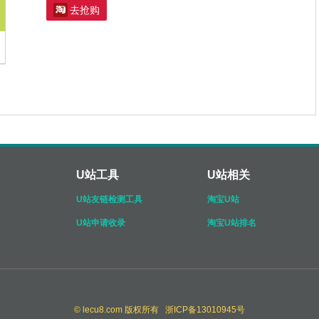

去抢购
U站工具
U站相关
U站友链检测工具
淘宝U站
U站申请收录
淘宝U站排名
© lecu8.com 版权所有 浙ICP备13010945号