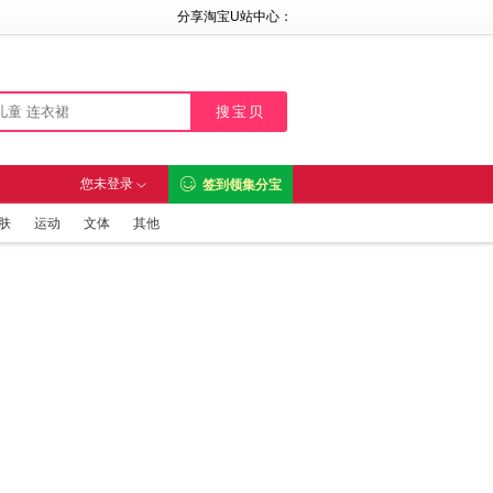
分享淘宝U站中心：

您未登录
签到领集分宝

肤
运动
文体
其他