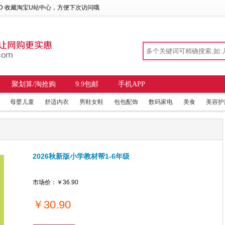
 D 收藏
淘宝U站中心
，方便下次访问哦
聚划算/淘抢购
9.9包邮
手机APP
母婴儿童
舒适内衣
男鞋女鞋
包包配饰
数码家电
美食
美容护
2026秋新版小学教材帮1-6年级
市场价：
￥36.90
￥
30.90