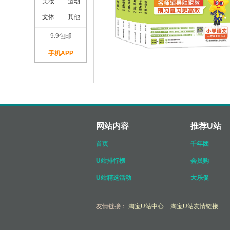
美妆
运动
文体
其他
9.9包邮
手机APP
网站内容
推荐U站
首页
千年团
U站排行榜
会员购
U站精选活动
大乐促
友情链接：
淘宝U站中心
淘宝U站友情链接