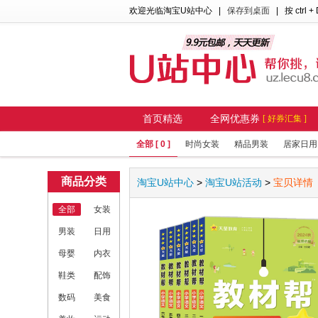
欢迎光临淘宝U站中心
|
保存到桌面
| 按 ctrl +
首页精选
全网优惠券
[ 好券汇集 ]
全部 [ 0 ]
时尚女装
精品男装
居家日用
商品分类
淘宝U站中心
>
淘宝U站活动
>
宝贝详情
全部
女装
男装
日用
母婴
内衣
鞋类
配饰
数码
美食