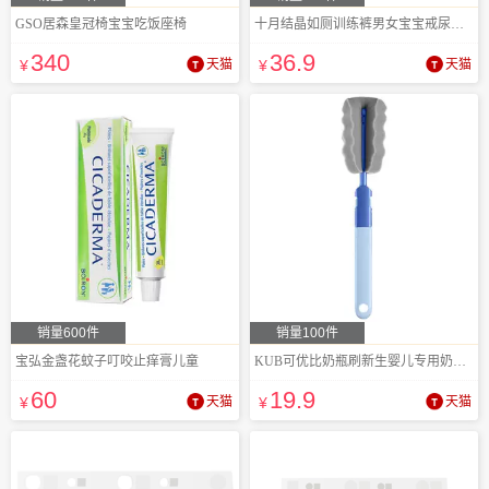
GSO居森皇冠椅宝宝吃饭座椅
十月结晶如厕训练裤男女宝宝戒尿不湿
340
36
.9
¥
天猫
¥
天猫
销量600件
销量100件
宝弘金盏花蚊子叮咬止痒膏儿童
KUB可优比奶瓶刷新生婴儿专用奶嘴清洁刷子
60
19
.9
¥
天猫
¥
天猫