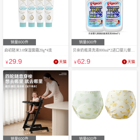
销量800件
销量800件
启初胚米3.0保湿面霜20g*4支
贝亲奶瓶清洗液800ml*2进口婴儿餐具清洁剂
29
.9
62
.9
¥
天猫
¥
天猫
销量600件
销量600件