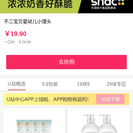
不二宝贝婴幼儿小馒头
￥19.90
一口价：￥29.90
去抢购
U站精选
9.9包邮
19块9
29块专区