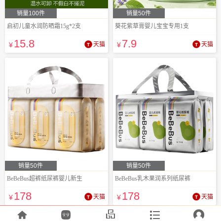
销量100件
销量50件
启初儿童水润防晒霜15g*2支
葵花紫草膏婴儿宝宝专用1支
15
.8
7
.9
¥
天猫
¥
天猫
销量50件
销量50件
BeBeBus超裤纸尿裤婴儿新生
BeBeBus乳木果润系列纸尿裤
178
178
¥
天猫
¥
天猫




