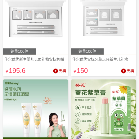
销量100件
销量100件
佳尔优优新生婴儿见面礼物安抚奶嘴
佳尔优优安抚牙胶玩具新生儿礼盒
195
.6
150
¥
天猫
¥
天猫