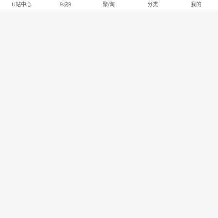
U站中心
9块9
聚/淘
分类
我的
淘宝U站排行推荐