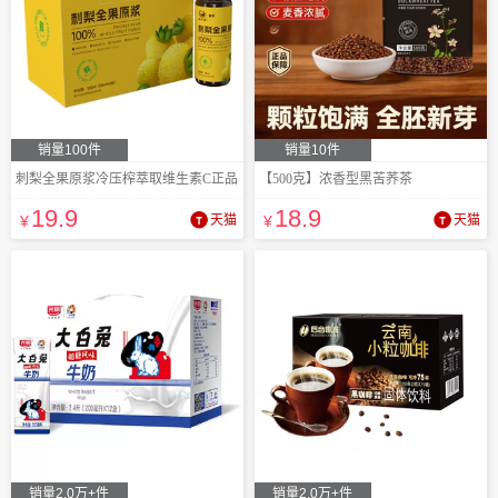
销量100件
销量10件
刺梨全果原浆冷压榨萃取维生素C正品
【500克】浓香型黑苦荞茶
19
.9
18
.9
¥
天猫
¥
天猫
销量2.0万+件
销量2.0万+件