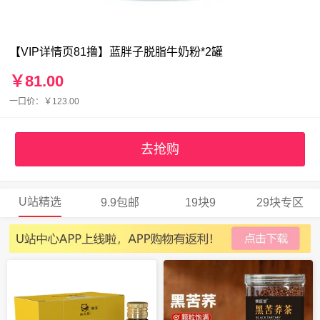
【VIP详情页81撸】蓝胖子脱脂牛奶粉*2罐
￥81.00
一口价：￥123.00
去抢购
U站精选
9.9包邮
19块9
29块专区