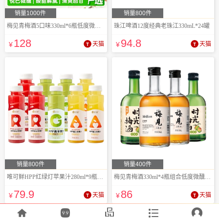
销量1000件
销量800件
梅见青梅酒5口味330ml*6瓶低度微醺组合装
珠江啤酒12度经典老珠江330mL*24罐
128
94
.8
¥
天猫
¥
天猫
销量800件
销量400件
唯可鲜HPP红绿灯苹果汁280ml*9瓶鲜榨
梅见青梅酒330ml*4瓶组合低度微醺果酒
79
.9
86
¥
天猫
¥
天猫




