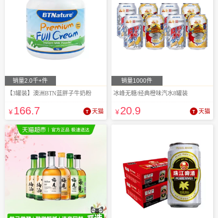
销量2.0千+件
销量1000件
【3罐装】澳洲BTN蓝胖子牛奶粉
冰峰无糖/经典橙味汽水8罐装
166
.7
20
.9
¥
天猫
¥
天猫