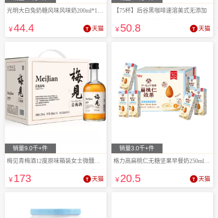
光明大白兔奶糖风味风味奶200ml*12盒
【75杯】后谷黑咖啡速溶美式无添加
44
.4
50
.8
¥
天猫
¥
天猫
销量9.0千+件
销量3.0千+件
梅见青梅酒12度原味箱装女士微醺果酒
格力高扁桃仁无糖坚果早餐奶250ml*6盒
173
20
.5
¥
天猫
¥
天猫