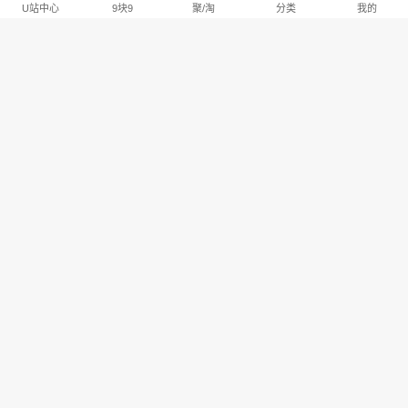
U站中心
9块9
聚/淘
分类
我的
淘宝U站排行推荐