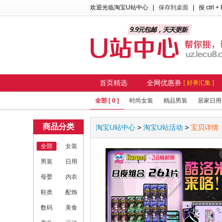
欢迎光临淘宝U站中心
|
保存到桌面
| 按 ctrl +
首页精选
全网优惠券
[ 好券汇集 ]
全部 [ 0 ]
时尚女装
精品男装
居家日用
商品分类
淘宝U站中心
>
淘宝U站活动
>
宝贝详情
全部
女装
男装
日用
母婴
内衣
鞋类
配饰
数码
美食