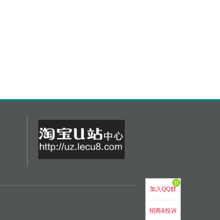
群
加入QQ群
招商&投诉