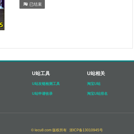

已结束
U站工具
U站相关
U站友链检测工具
淘宝U站
U站申请收录
淘宝U站排名
© lecu8.com 版权所有 浙ICP备13010945号