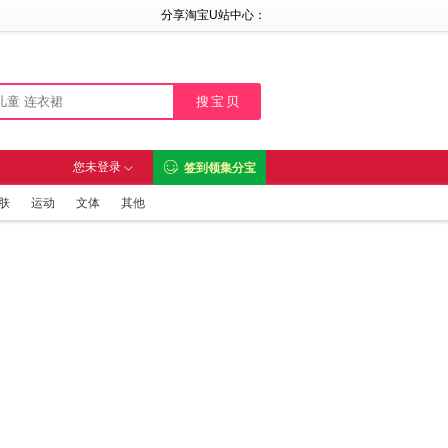
分享淘宝U站中心：

您未登录
签到领集分宝

肤
运动
文体
其他