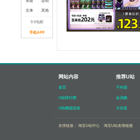
美妆
运动
文体
其他
9.9包邮
手机APP
网站内容
推荐U站
首页
千年团
U站排行榜
会员购
U站精选活动
大乐促
友情链接：
淘宝U站中心
淘宝U站友情链接