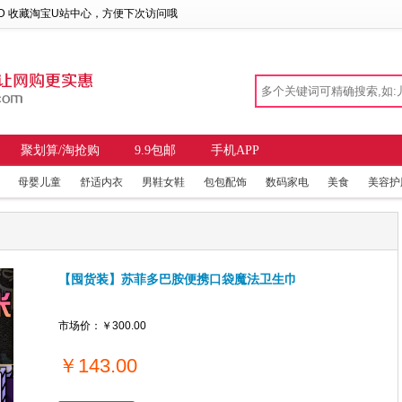
 D 收藏
淘宝U站中心
，方便下次访问哦
聚划算/淘抢购
9.9包邮
手机APP
母婴儿童
舒适内衣
男鞋女鞋
包包配饰
数码家电
美食
美容护
【囤货装】苏菲多巴胺便携口袋魔法卫生巾
市场价：
￥300.00
￥
143.00