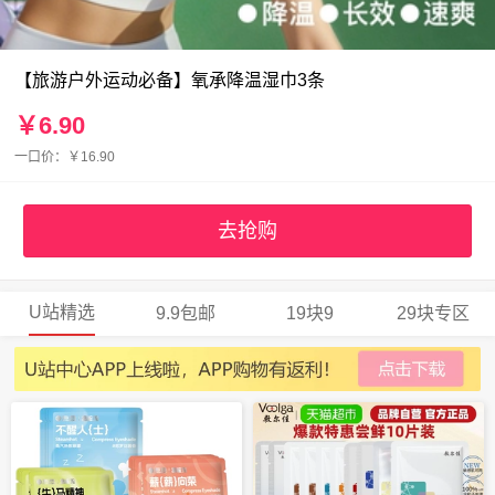
【旅游户外运动必备】氧承降温湿巾3条
￥6.90
一口价：￥16.90
去抢购
U站精选
9.9包邮
19块9
29块专区