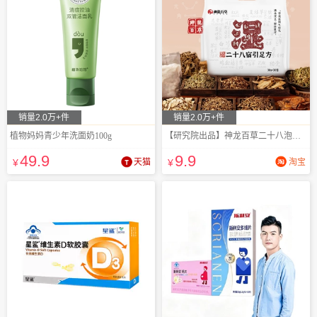
销量2.0万+件
销量2.0万+件
植物妈妈青少年洗面奶100g
【研究院出品】神龙百草二十八泡脚包
49
.9
9
.9
¥
天猫
¥
淘宝