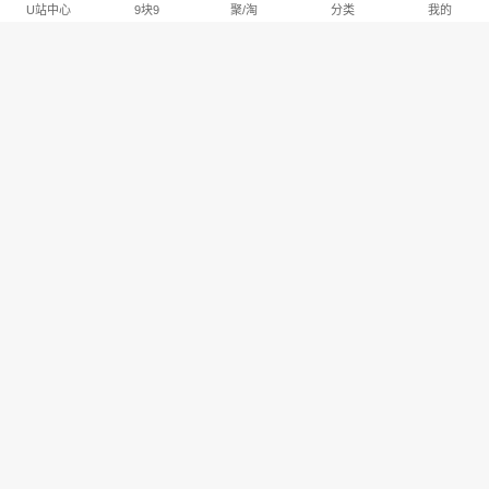
U站中心
9块9
聚/淘
分类
我的
淘宝U站排行推荐