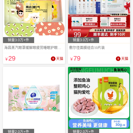
销量3.0万+件
销量3.0万+件
海昌蒸汽眼罩缓解眼疲劳睡眠护眼遮光热敷罩
敷尔佳面膜组合10片装
29
79
¥
天猫
¥
天猫
销量2.0万+件
销量2.0万+件