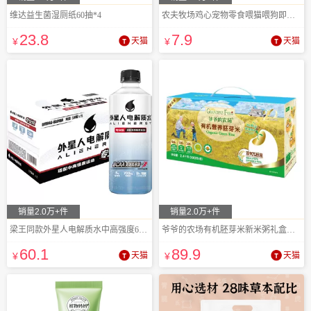
维达益生菌湿厕纸60抽*4
农夫牧场鸡心宠物零食喂猫喂狗即食30克8袋
23
.8
7
.9
¥
天猫
¥
天猫
销量2.0万+件
销量2.0万+件
梁王同款外星人电解质水中高强度600ml*15瓶
爷爷的农场有机胚芽米新米粥礼盒囤货装8盒
60
.1
89
.9
¥
天猫
¥
天猫