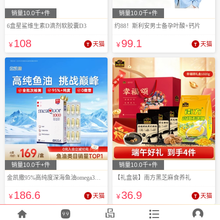
销量10.0千+件
销量10.0千+件
6盒星鲨维生素D滴剂软胶囊D3
约88！斯利安男士备孕叶酸+钙片
108
99
.1
¥
天猫
¥
天猫
销量10.0千+件
销量10.0千+件
金凯撒95%高纯度深海鱼油omega3软胶囊
【礼盒装】南方黑芝麻食养礼
186
.6
36
.9
¥
天猫
¥
天猫




