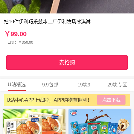
拍10件伊利巧乐兹冰工厂伊利牧场冰淇淋
￥99.00
一口价：￥350.00
去抢购
U站精选
9.9包邮
19块9
29块专区