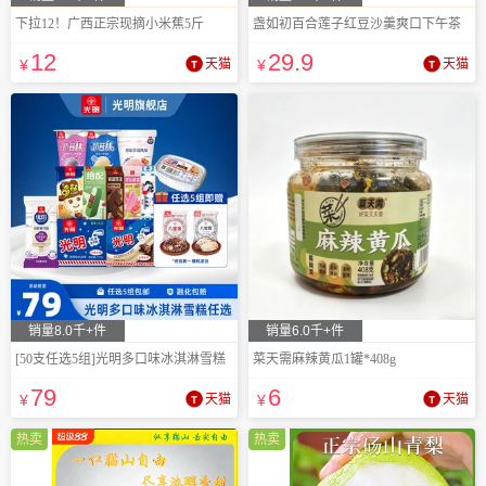
下拉12！广西正宗现摘小米蕉5斤
盏如初百合莲子红豆沙羹爽口下午茶
12
29
.9
¥
天猫
¥
天猫
销量8.0千+件
销量6.0千+件
[50支任选5组]光明多口味冰淇淋雪糕
菜天需麻辣黄瓜1罐*408g
79
6
¥
天猫
¥
天猫
热卖
热卖