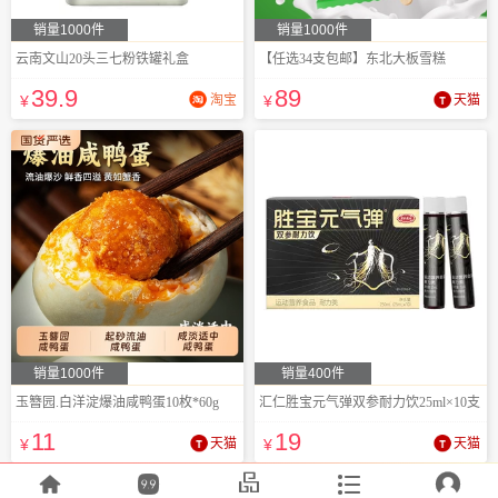
销量1000件
销量1000件
云南文山20头三七粉铁罐礼盒
【任选34支包邮】东北大板雪糕
39
.9
89
¥
淘宝
¥
天猫
销量1000件
销量400件
玉簪园.白洋淀爆油咸鸭蛋10枚*60g
汇仁胜宝元气弹双参耐力饮25ml×10支
11
19
¥
天猫
¥
天猫




