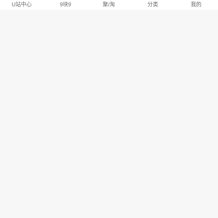
U站中心
9块9
聚/淘
分类
我的
淘宝U站排行推荐