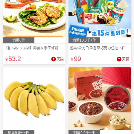
销量0件
销量10.0千+件
【拍2袋-160g/袋】鲜美来手工虾饼宝宝辅食
雀巢8次方飞鱼香草巧克力任选15件
53
.2
99
¥
天猫
¥
天猫
销量9.0千+件
销量9.0千+件