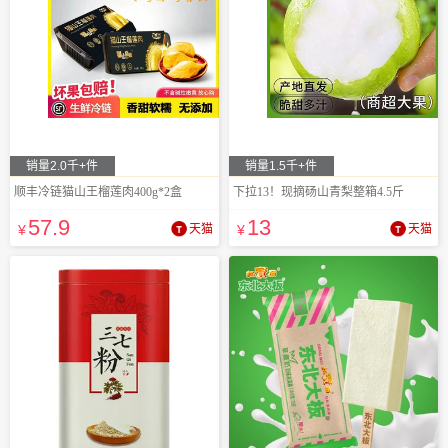
销量2.0千+件
销量1.5千+件
顺丰冷链猫山王榴莲肉400g*2盒
下拉13！现摘砀山青梨整箱4.5斤
57
.9
13
¥
天猫
¥
天猫