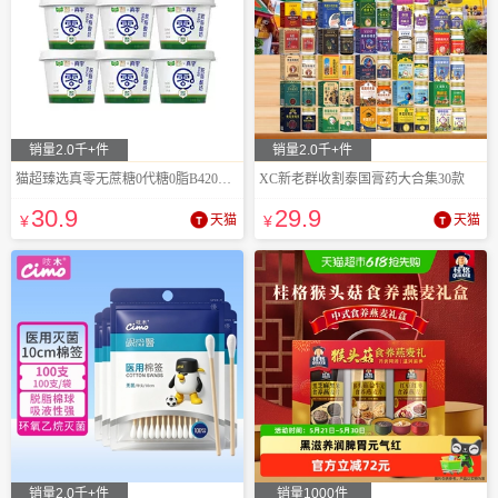
销量2.0千+件
销量2.0千+件
猫超臻选真零无蔗糖0代糖0脂B420酸奶
XC新老群收割泰国膏药大合集30款
30
.9
29
.9
¥
天猫
¥
天猫
销量2.0千+件
销量1000件