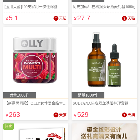
[医用灭菌]100支家用一次性棉签
历史加码！桂格猴头菇燕麦礼盒1080g
5
.1
27
.7
¥
天猫
¥
天猫
销量1000件
销量1000件
【赵露思同款】OLLY女性复合维生素软糖女士
SUDTANA头皮发丝基础护理套组
263
529
¥
天猫
¥
天猫
热卖