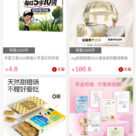
销量1000件
销量1000件
华夏万卷2026新版小学语文同步练字帖
skg肩颈按摩仪H5鎏金款热敷颈椎按摩器
4
.8
186
.6
¥
天猫
¥
天猫