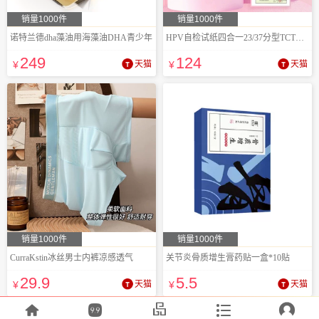
销量1000件
销量1000件
诺特兰德dha藻油用海藻油DHA青少年
HPV自检试纸四合一23/37分型TCT检测
249
124
¥
天猫
¥
天猫
销量1000件
销量1000件
CurraKstin冰丝男士内裤凉感透气
关节炎骨质增生膏药贴一盒*10贴
29
.9
5
.5
¥
天猫
¥
天猫




