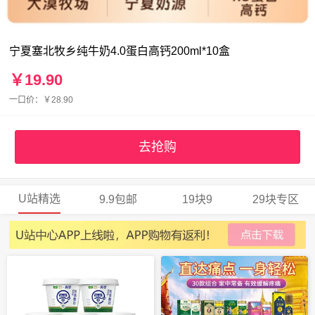
宁夏塞北牧乡纯牛奶4.0蛋白高钙200ml*10盒
￥19.90
一口价：￥28.90
去抢购
U站精选
9.9包邮
19块9
29块专区