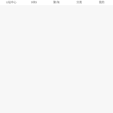
U站中心
9块9
聚/淘
分类
我的
淘宝U站排行推荐