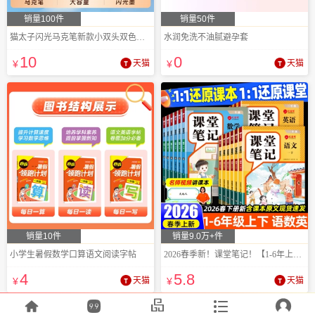
销量100件
销量50件
猫太子闪光马克笔新款小双头双色学生专用
水润免洗不油腻避孕套
10
0
¥
天猫
¥
天猫
销量10件
销量9.0万+件
小学生暑假数学口算语文阅读字帖
2026春季新！课堂笔记！【1-6年上下】任选
4
5
.8
¥
天猫
¥
天猫




