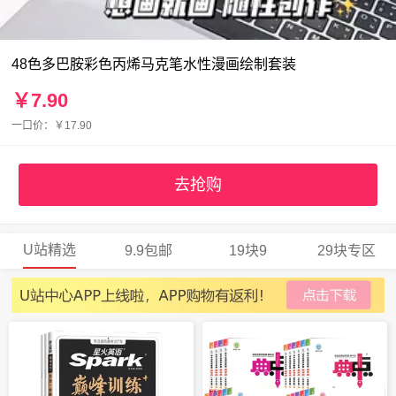
48色多巴胺彩色丙烯马克笔水性漫画绘制套装
￥7.90
一口价：￥17.90
去抢购
U站精选
9.9包邮
19块9
29块专区