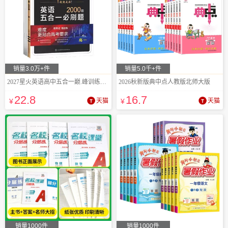
销量3.0万+件
销量5.0千+件
2027星火英语高中五合一巅.峰训练必刷题
2026秋新版典中点人教版北师大版
22
.8
16
.7
¥
天猫
¥
天猫
销量1000件
销量1000件