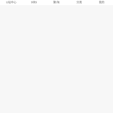
U站中心
9块9
聚/淘
分类
我的
淘宝U站排行推荐