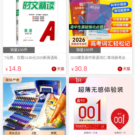
销量100件
销量100件
7元券，仅需14.80元2026新英语练习册
2026蝶变高中英语词汇/单词高考必背3600词
14
.8
30
.8
¥
天猫
¥
天猫