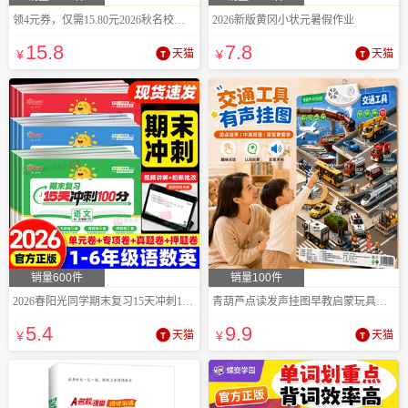
领4元券，仅需15.80元2026秋名校课堂练习册
2026新版黄冈小状元暑假作业
15
.8
7
.8
¥
天猫
¥
天猫
销量600件
销量100件
2026春阳光同学期末复习15天冲刺100分
青葫芦点读发声挂图早教启蒙玩具墙贴
5
.4
9
.9
¥
天猫
¥
天猫