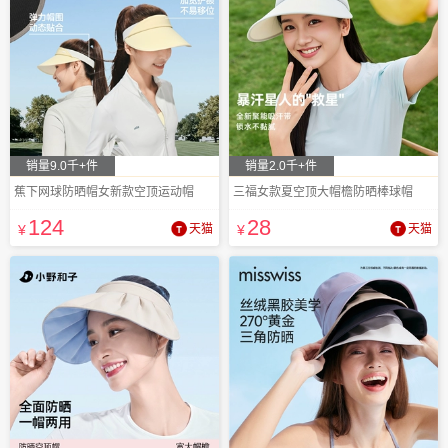
销量9.0千+件
销量2.0千+件
蕉下网球防晒帽女新款空顶运动帽
三福女款夏空顶大帽檐防晒棒球帽
124
28
¥
天猫
¥
天猫