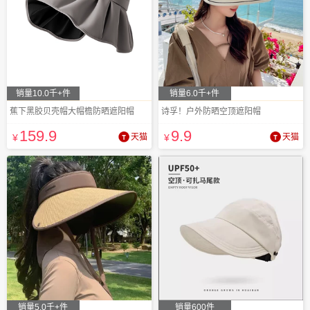
销量10.0千+件
销量6.0千+件
蕉下黑胶贝壳帽大帽檐防晒遮阳帽
诗孚！户外防晒空顶遮阳帽
159
.9
9
.9
¥
天猫
¥
天猫
销量5.0千+件
销量600件