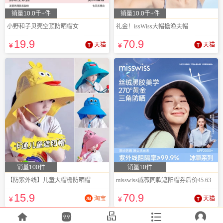
销量10.0千+件
销量10.0千+件
小野和子贝壳空顶防晒帽女
礼金！issWiss大帽檐渔夫帽
19
.9
70
.9
¥
天猫
¥
天猫
销量100件
销量10件
【防紫外线】儿童大帽檐防晒帽
misswiss戚薇同款遮阳帽券后价45.63
15
.9
70
.9
¥
淘宝
¥
天猫




