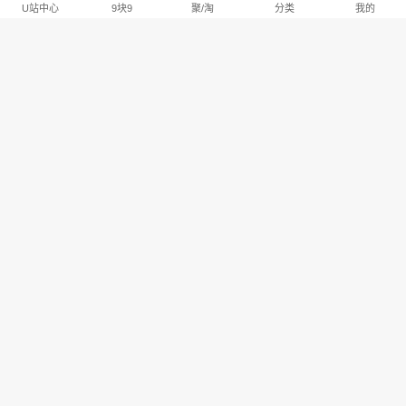
U站中心
9块9
聚/淘
分类
我的
淘宝U站排行推荐