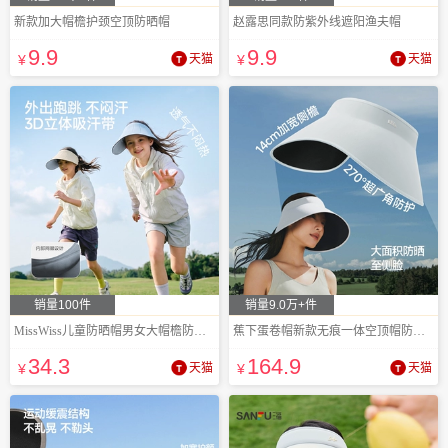
新款加大帽檐护颈空顶防晒帽
赵露思同款防紫外线遮阳渔夫帽
9
.9
9
.9
¥
天猫
¥
天猫
销量100件
销量9.0万+件
MissWiss儿童防晒帽男女大帽檐防紫外线夏季
蕉下蛋卷帽新款无痕一体空顶帽防紫外线
34
.3
164
.9
¥
天猫
¥
天猫