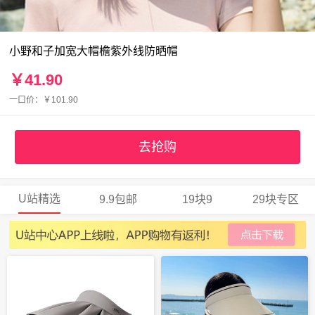
小野和子加宽大帽檐紫外线防晒帽
￥41.90
一口价：￥101.90
去抢购
U站精选
9.9包邮
19块9
29块专区