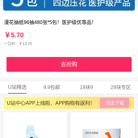
漫花抽纸96抽480张*5包！医护级优等品！
￥5.70
一口价：￥13.70
去抢购
U站精选
9.9包邮
19块9
29块专区