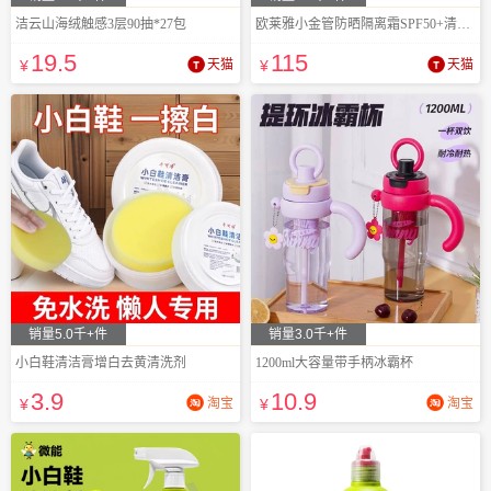
洁云山海绒触感3层90抽*27包
欧莱雅小金管防晒隔离霜SPF50+清爽全身适用
19
.5
115
¥
天猫
¥
天猫
销量5.0千+件
销量3.0千+件
小白鞋清洁膏增白去黄清洗剂
1200ml大容量带手柄冰霸杯
3
.9
10
.9
¥
淘宝
¥
淘宝