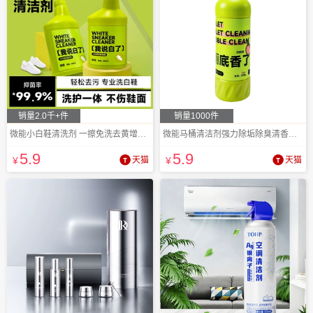
销量2.0千+件
销量1000件
微能小白鞋清洗剂 一擦免洗去黄增白神器
微能马桶清洁剂强力除垢除臭清香去黄
5
.9
5
.9
¥
天猫
¥
天猫