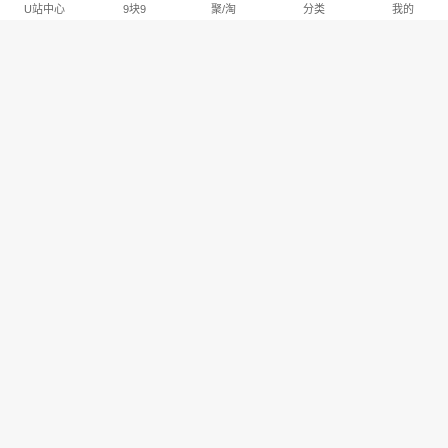
U站中心
9块9
聚/淘
分类
我的
淘宝U站排行推荐