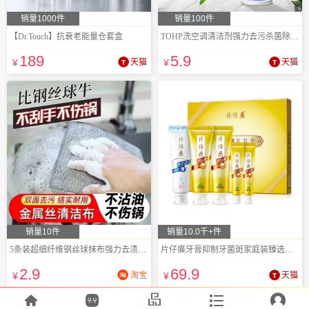
销量1000件
销量100件
【Dr.Touch】抗衰老能量仓套盒
TOHP洗空调清洁剂强力去污杀菌除味壁挂机柜
189
5
.9
¥
天猫
¥
天猫
销量10件
销量10.0千+件
5条装超细纤维钢丝球抹布强力去渍清洁
片仔癀牙膏抑制牙菌斑家庭装臻选礼盒535g
2
.9
69
.9
¥
淘宝
¥
天猫




