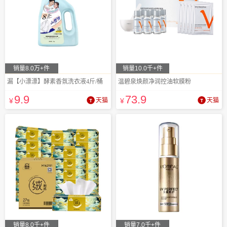
销量8.0万+件
销量10.0千+件
漏【小漂漂】酵素香氛洗衣液4斤/桶
温碧泉焕颜净润控油软膜粉
9
.9
73
.9
¥
天猫
¥
天猫
销量8.0千+件
销量7.0千+件