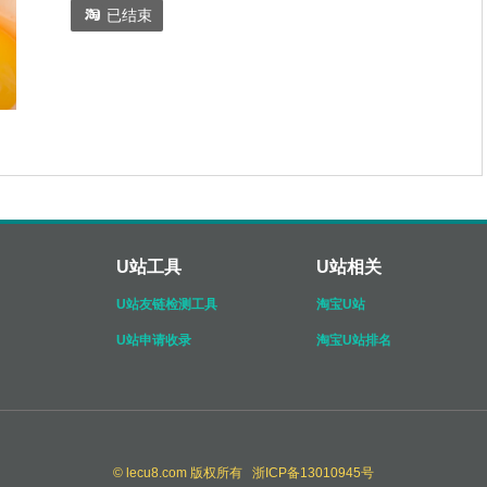

已结束
U站工具
U站相关
U站友链检测工具
淘宝U站
U站申请收录
淘宝U站排名
© lecu8.com 版权所有 浙ICP备13010945号