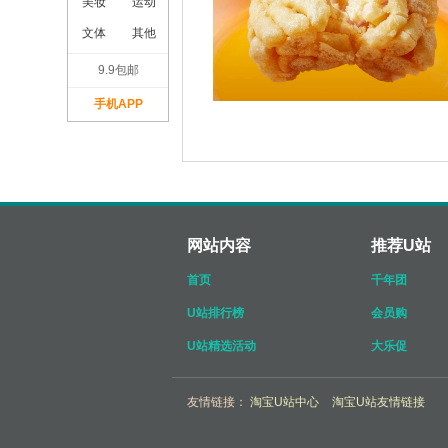
美妆
运动
文体
其他
9.9包邮
手机APP
网站内容
推荐U站
首页
千年团
U站排行榜
会员购
U站精选活动
大乐促
友情链接：
淘宝U站中心
淘宝U站友情链接