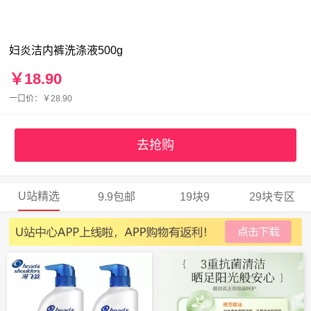
妇炎洁内裤洗涤液500g
￥18.90
一口价：￥28.90
去抢购
U站精选
9.9包邮
19块9
29块专区