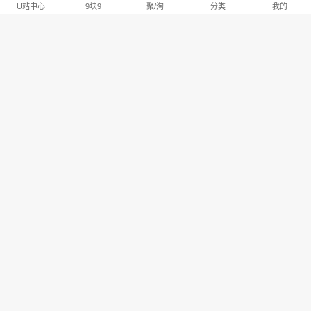
U站中心
9块9
聚/淘
分类
我的
淘宝U站排行推荐