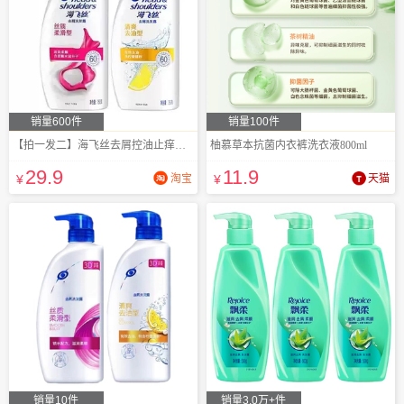
销量600件
销量100件
【拍一发二】海飞丝去屑控油止痒洗发水2瓶
柚慕草本抗菌内衣裤洗衣液800ml
29
.9
11
.9
¥
淘宝
¥
天猫
销量10件
销量3.0万+件