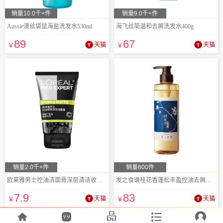
销量10.0千+件
销量9.0千+件
Aussie澳丝袋鼠海盐洗发水530ml
海飞丝简温和去屑洗发水400g
89
67
¥
天猫
¥
天猫
销量2.0千+件
销量800件
欧莱雅男士控油洁面膏深层清洁收缩毛孔
发之食谱桂花香蓬松丰盈控油去屑洗发露
7
.9
83
¥
天猫
¥
天猫




