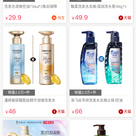
洗发水清爽控油750ml*2售后保障
飘柔洗发水去屑/滋润洗头膏500g*3
29
.9
49
.9
¥
淘宝
¥
天猫
销量2.0万+件
销量2.0万+件
潘婷玻尿酸胜肽精华泡弹洗发水
海飞丝专研洗发水去屑止痒/控油
46
66
¥
天猫
¥
天猫