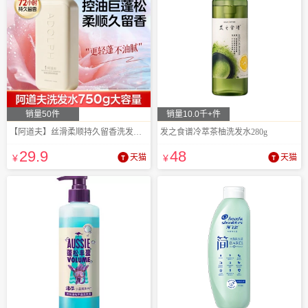
销量50件
销量10.0千+件
【阿道夫】丝滑柔顺持久留香洗发水750g
发之食谱冷萃茶柚洗发水280g
29
.9
48
¥
天猫
¥
天猫