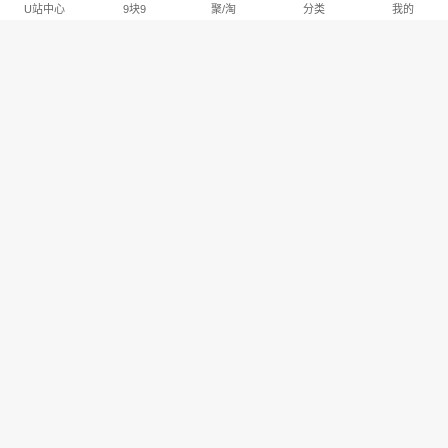
U站中心
9块9
聚/淘
分类
我的
淘宝U站排行推荐