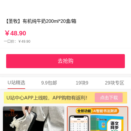
【圣牧】有机纯牛奶200ml*20盒/箱
￥48.90
一口价：￥49.90
去抢购
U站精选
9.9包邮
19块9
29块专区