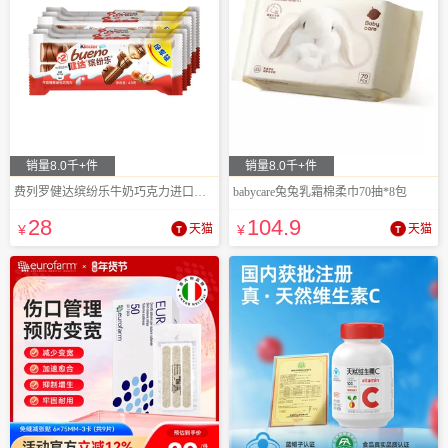
销量8.0千+件
销量8.0千+件
费列罗健达缤纷乐牛奶巧克力进口休闲零食
babycare兔兔乳霜棉柔巾70抽*8包
28
104
.9
¥
天猫
¥
天猫