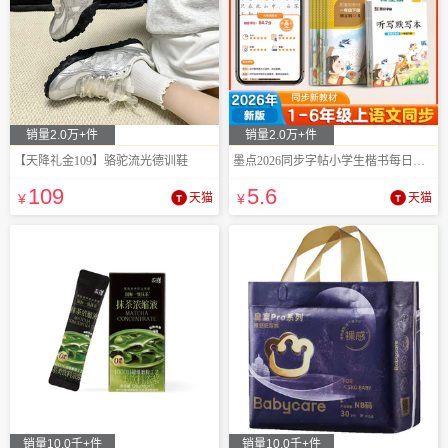
销量2.0万+件
销量2.0万+件
【天降礼金109】骆驼流光德训鞋
墨点2026同步字帖小学生楷书每日一练
109
5
.6
¥
天猫
¥
天猫
销量10.0千+件
销量10.0千+件