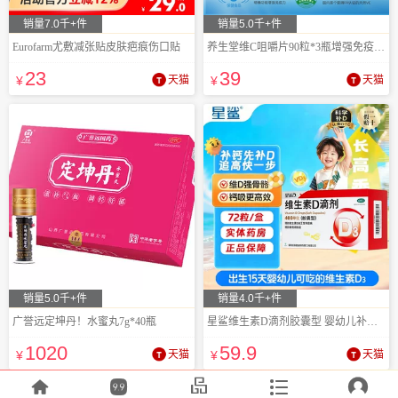
销量7.0千+件
销量5.0千+件
Eurofarm尤敷减张贴皮肤疤痕伤口贴
养生堂维C咀嚼片90粒*3瓶增强免疫力泡罩装
23
39
¥
天猫
¥
天猫
销量5.0千+件
销量4.0千+件
广誉远定坤丹！水蜜丸7g*40瓶
星鲨维生素D滴剂胶囊型 婴幼儿补钙防佝偻病
1020
59
.9
¥
天猫
¥
天猫




