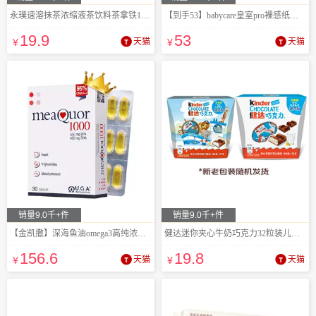
永璞速溶抹茶浓缩液茶饮料茶拿铁18g*7
【到手53】babycare皇室pro裸感纸尿裤
19
.9
53
¥
天猫
¥
天猫
销量9.0千+件
销量9.0千+件
【金凯撒】深海鱼油omega3高纯浓度软胶囊
健达迷你夹心牛奶巧克力32粒装儿童零食192g
156
.6
19
.8
¥
天猫
¥
天猫