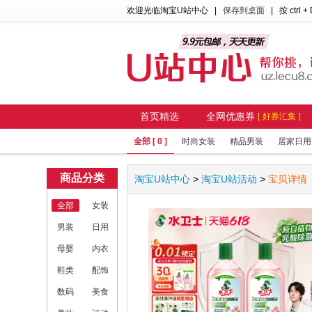
欢迎光临淘宝U站中心
|
保存到桌面
| 按 ctrl +
首页精选
全网优惠券
[ 好券汇集 ]
全部 [ 0 ]
时尚女装
精品男装
居家日用
商品分类
淘宝U站中心
>
淘宝U站活动
>
宝贝详情
全部
女装
男装
日用
母婴
内衣
鞋类
配饰
数码
美食