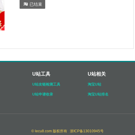

已结束
U站工具
U站相关
U站友链检测工具
淘宝U站
U站申请收录
淘宝U站排名
© lecu8.com 版权所有 浙ICP备13010945号