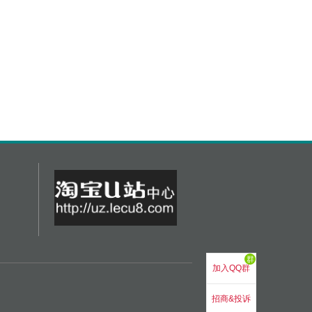
群
加入QQ群
招商&投诉