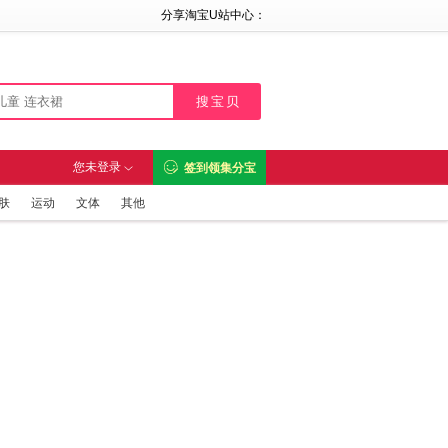
分享淘宝U站中心：

您未登录
签到领集分宝

肤
运动
文体
其他