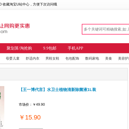
 D 收藏
淘宝U站中心
，方便下次访问哦
聚划算/淘抢购
9.9包邮
手机APP
母婴儿童
舒适内衣
男鞋女鞋
包包配饰
数码家电
美食
美容护
【王一博代言】水卫士植物清新除菌液1L装
市场价：
￥49.90
￥
15.90