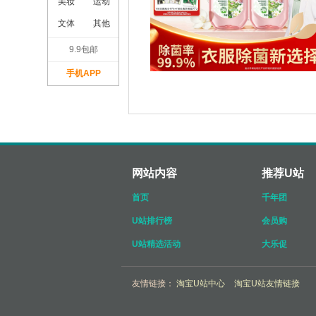
美妆
运动
文体
其他
9.9包邮
手机APP
网站内容
推荐U站
首页
千年团
U站排行榜
会员购
U站精选活动
大乐促
友情链接：
淘宝U站中心
淘宝U站友情链接