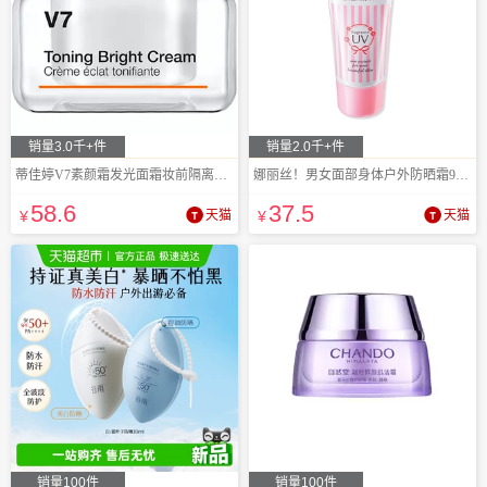
销量3.0千+件
销量2.0千+件
蒂佳婷V7素颜霜发光面霜妆前隔离乳50ml
娜丽丝！男女面部身体户外防晒霜90g*2瓶
58
.6
37
.5
¥
天猫
¥
天猫
销量100件
销量100件