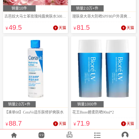
销量10件
销量2.0万+件
古芭奴大马士革玫瑰纯露爽肤水500ML
理肤泉大哥大防晒SPF80户外清爽隔离50ml
49
.5
81
.5
¥
天猫
¥
天猫
销量2.0万+件
销量1000件
【凑单68】CeraVe适乐肤修护爽肤水
花王Biore碧柔防晒90ml*2
88
.7
71
.9
¥
天猫
¥
天猫




