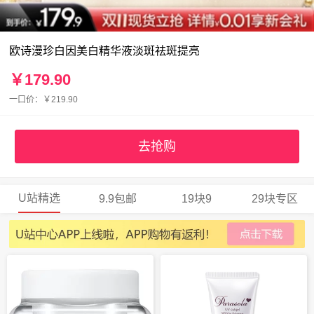
欧诗漫珍白因美白精华液淡斑祛斑提亮
￥179.90
一口价：￥219.90
去抢购
U站精选
9.9包邮
19块9
29块专区