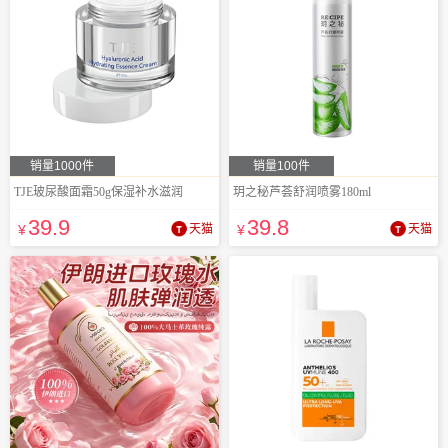
销量1000件
销量100件
TJE玻尿酸面霜50g保湿补水滋润
玥之秘芦荟舒润喷雾180ml
39
.9
39
.8
¥
天猫
¥
天猫