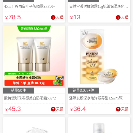
45ml！谷雨白叶子防晒霜SPF50+
自然堂凝时鲜颜霜15g抗皱保湿淡化细纹
78
.5
13
¥
天猫
¥
天猫
销量50件
销量3.0万+件
欧诗漫珍珠零感美白防晒霜50g*2
潘婷发膜深水泡弹滋养型12ml*5颗
45
.3
36
.4
¥
天猫
¥
天猫