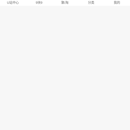
U站中心
9块9
聚/淘
分类
我的
淘宝U站排行推荐