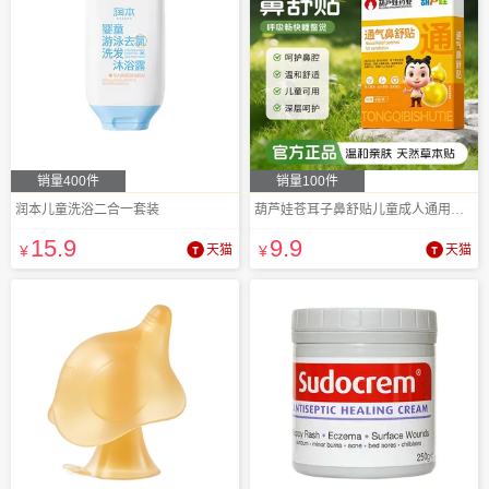
销量400件
销量100件
润本儿童洗浴二合一套装
葫芦娃苍耳子鼻舒贴儿童成人通用通气鼻贴
15
.9
9
.9
¥
天猫
¥
天猫