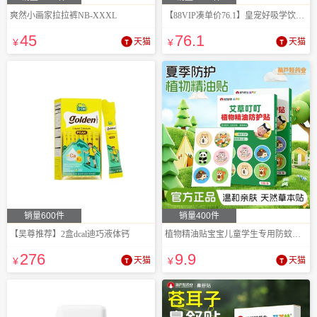
爽然小画家拉拉裤NB-XXXL
【88VIP凑单价76.1】皇宠好吸学饮杯鸭嘴杯
45
76
.1
¥
天猫
¥
天猫
销量600件
销量400件
【吴尊推荐】2盒dcal迪巧液体钙
植物精油贴宝宝儿童学生专用防蚊贴120贴
276
9
.9
¥
天猫
¥
天猫