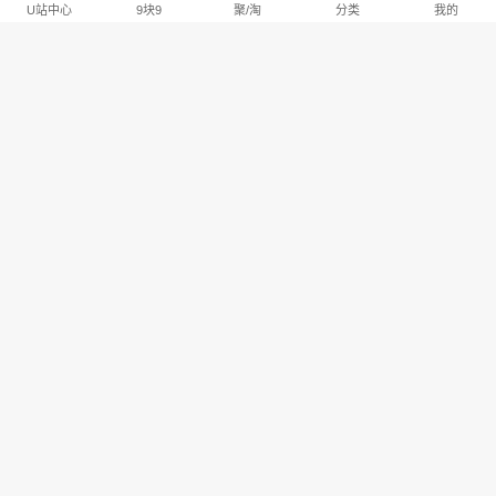
U站中心
9块9
聚/淘
分类
我的
淘宝U站排行推荐