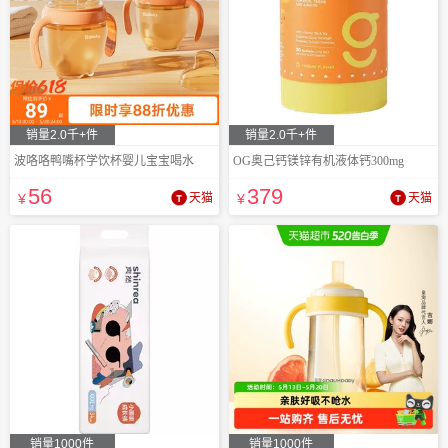
销量2.0千+件
销量2.0千+件
波咯咯鸭嘴杯学饮杯婴儿宝宝喝水
OG奥己钙镁锌有机液体钙300mg
56
379
¥
天猫
¥
天猫
销量1000件
销量1000件