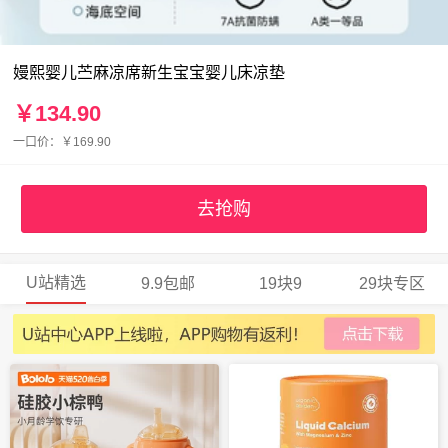
嫚熙婴儿苎麻凉席新生宝宝婴儿床凉垫
￥134.90
一口价：￥169.90
去抢购
U站精选
9.9包邮
19块9
29块专区