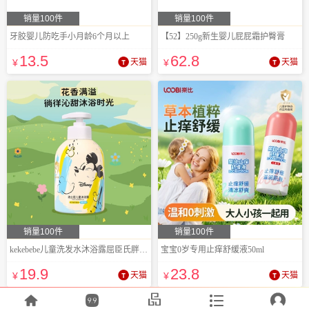
销量100件
销量100件
牙胶婴儿防吃手小月龄6个月以上
【52】250g新生婴儿屁屁霜护臀膏
13
.5
62
.8
¥
天猫
¥
天猫
销量100件
销量100件
kekebebe儿童洗发水沐浴露屈臣氏胖东来同款
宝宝0岁专用止痒舒缓液50ml
19
.9
23
.8
¥
天猫
¥
天猫




