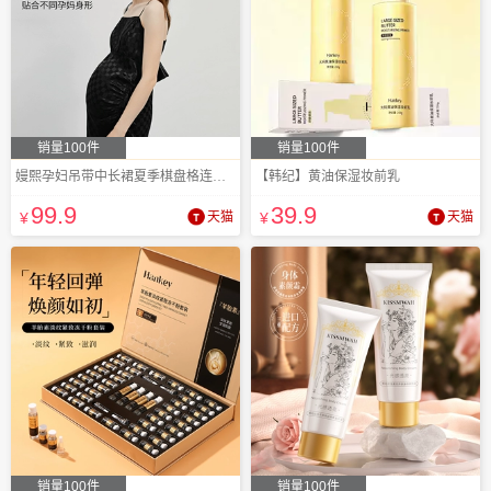
销量100件
销量100件
嫚熙孕妇吊带中长裙夏季棋盘格连衣裙
【韩纪】黄油保湿妆前乳
99
.9
39
.9
¥
天猫
¥
天猫
销量100件
销量100件