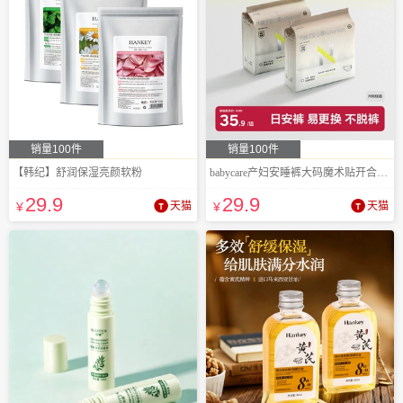
销量100件
销量100件
【韩纪】舒润保湿亮颜软粉
babycare产妇安睡裤大码魔术贴开合款8条
29
.9
29
.9
¥
天猫
¥
天猫