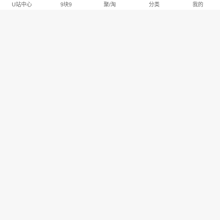
U站中心
9块9
聚/淘
分类
我的
淘宝U站排行推荐