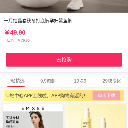
十月结晶春秋冬打底裤孕妇鲨鱼裤
￥49.90
一口价：￥79.90
去抢购
U站精选
9.9包邮
19块9
29块专区