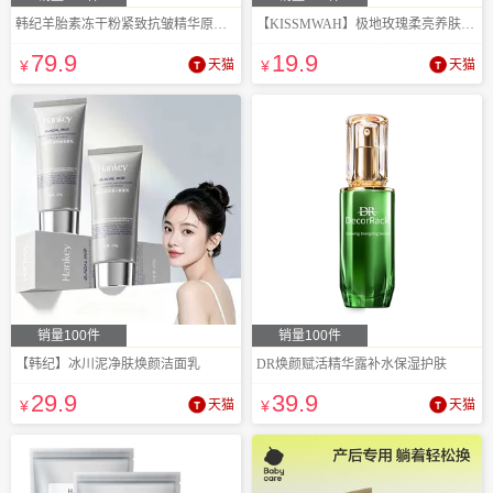
韩纪羊胎素冻干粉紧致抗皱精华原液44支
【KISSMWAH】极地玫瑰柔亮养肤身体素颜霜
79
.9
19
.9
¥
天猫
¥
天猫
销量100件
销量100件
【韩纪】冰川泥净肤焕颜洁面乳
DR焕颜赋活精华露补水保湿护肤
29
.9
39
.9
¥
天猫
¥
天猫