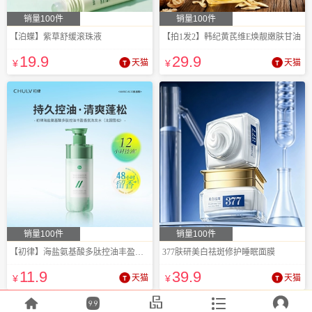
销量100件
销量100件
【泊蝶】紫草舒缓滚珠液
【拍1发2】韩纪黄芪维E焕靓嫩肤甘油
19
.9
29
.9
¥
天猫
¥
天猫
销量100件
销量100件
【初律】海盐氨基酸多肽控油丰盈香氛洗发水
377肤研美白祛斑修护睡眠面膜
11
.9
39
.9
¥
天猫
¥
天猫




