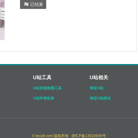

已结束
U站工具
U站相关
U站友链检测工具
淘宝U站
U站申请收录
淘宝U站排名
© lecu8.com 版权所有 浙ICP备13010945号