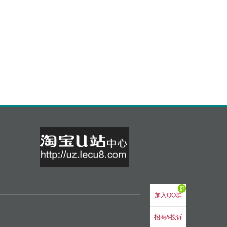
群
加入QQ群
招商&投诉