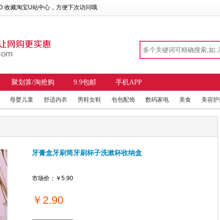
 D 收藏
淘宝U站中心
，方便下次访问哦
聚划算/淘抢购
9.9包邮
手机APP
母婴儿童
舒适内衣
男鞋女鞋
包包配饰
数码家电
美食
美容护
牙膏盒牙刷筒牙刷杯子洗漱杯收纳盒
市场价：
￥5.90
￥
2.90