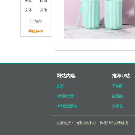
美妆
运动
文体
其他
9.9包邮
手机APP
网站内容
推荐U站
首页
千年团
U站排行榜
会员购
U站精选活动
大乐促
友情链接：
淘宝U站中心
淘宝U站友情链接