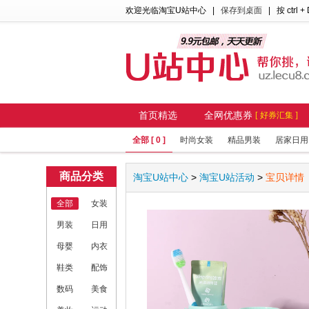
欢迎光临淘宝U站中心
|
保存到桌面
| 按 ctrl +
首页精选
全网优惠券
[ 好券汇集 ]
全部 [ 0 ]
时尚女装
精品男装
居家日用
商品分类
淘宝U站中心
>
淘宝U站活动
>
宝贝详情
全部
女装
男装
日用
母婴
内衣
鞋类
配饰
数码
美食