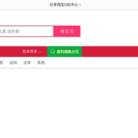
分享淘宝U站中心：

您未登录
签到领集分宝

肤
运动
文体
其他