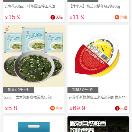
长寿花900ml非转基因压榨玉米油
【沐小米】韩式火锅年糕2袋800g
15
.9
11
.9
¥
天猫
¥
淘宝
销量4.0千+件
销量3.0千+件
5.8元！太太笑虾皮裙带菜10包！
芽芽乐新鲜脱皮玉米粒浆包即食东北
5
.8
69
.9
¥
淘宝
¥
天猫