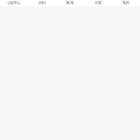
U站中心
9块9
聚/淘
分类
我的
淘宝U站排行推荐