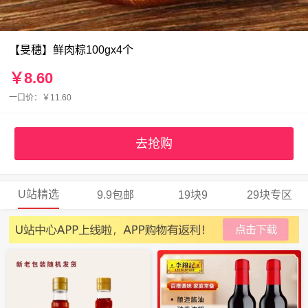
【旻穗】鲜肉粽100gx4个
￥8.60
一口价：￥11.60
去抢购
U站精选
9.9包邮
19块9
29块专区