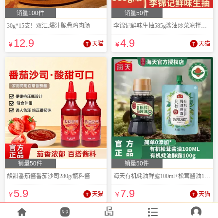
销量100件
销量50件
30g*15支！双汇.爆汁脆骨鸡肉肠
李锦记鲜味生抽585g酱油炒菜凉拌调味料
12
.9
4
.9
¥
天猫
¥
天猫
销量50件
销量50件
酸甜番茄酱番茄沙司280g/瓶料酱
海天有机蚝油鲜露100ml+松茸酱油100g
5
.9
7
.9
¥
天猫
¥
天猫




