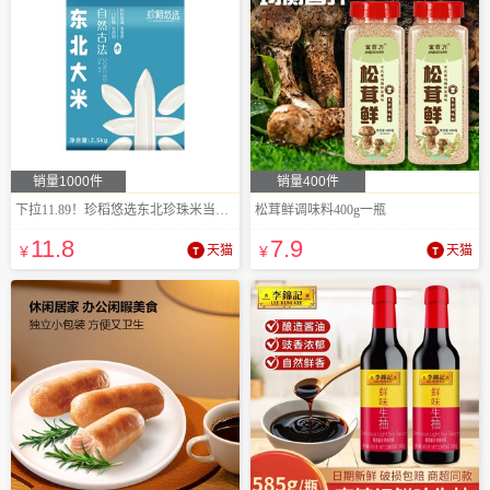
销量1000件
销量400件
下拉11.89！珍稻悠选东北珍珠米当季新米5斤
松茸鲜调味料400g一瓶
11
.8
7
.9
¥
天猫
¥
天猫