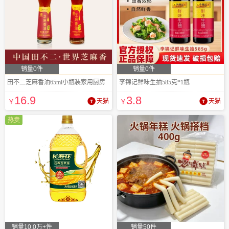
销量0件
销量0件
田不二芝麻香油65ml小瓶装家用厨房
李锦记鲜味生抽585克*1瓶
16
.9
3
.8
¥
天猫
¥
天猫
热卖
销量10.0万+件
销量50件