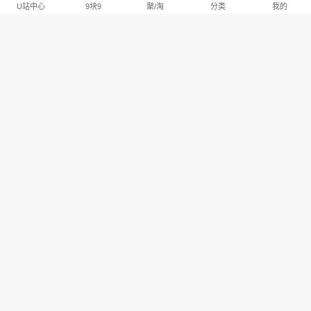
U站中心
9块9
聚/淘
分类
我的
淘宝U站排行推荐