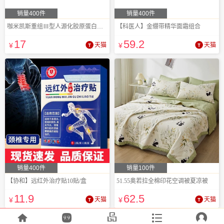
销量400件
销量400件
咖米凯斯重组Ⅲ型人源化胶原蛋白溶液
【科医人】金绷带精华面霜组合
17
59
.2
¥
天猫
¥
天猫
销量400件
销量100件
【协和】远红外治疗贴10贴/盒
51.55奥若拉全棉印花空调被夏凉被
11
.9
62
.5
¥
天猫
¥
天猫




