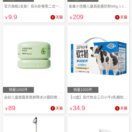
官方旗舰2支装！双头卧蚕笔二合一防水高光
雀巢小佳膳儿童高能量奶粉800g 1-10岁专用
9
.9
209
¥
天猫
¥
天猫
销量1000件
销量1000件
启初儿童面霜青蒿屏障冰沙霜防晒后修护
【10盒】现代牧业三只小牛0乳糖软牛奶
89
34
.9
¥
天猫
¥
天猫