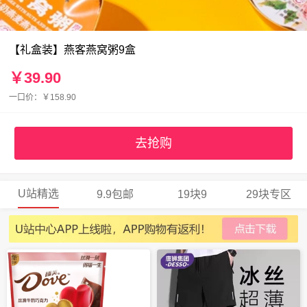
【礼盒装】燕客燕窝粥9盒
￥39.90
一口价：￥158.90
去抢购
U站精选
9.9包邮
19块9
29块专区