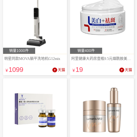
销量1000件
销量400件
明星同款MOVA躺平洗地机G12mix
阿里健康大药房壹瓶9.5元烟酰胺美白祛斑霜
1099
19
¥
天猫
¥
天猫