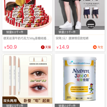
销量8.0千+件
销量2.5千+件
德芙丝滑牛奶巧克力500g喜糖结婚礼散装零食
突降2元！唐狮情侣款短裤
50
.9
14
.9
¥
天猫
¥
淘宝
销量2.5千+件
销量2.0千+件