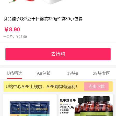
良品铺子Q弹豆干什锦装320g*1袋30小包装
￥8.90
一口价：￥13.90
去抢购
U站精选
9.9包邮
19块9
29块专区