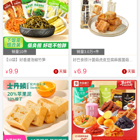
销量10件
销量3.0万+件
【10袋】好香婆泡椒竹笋
好巴食捞汁菌菇虎皮豆腐麻酱菌菇辣卤味四川
9
.9
6
.9
¥
天猫
¥
天猫