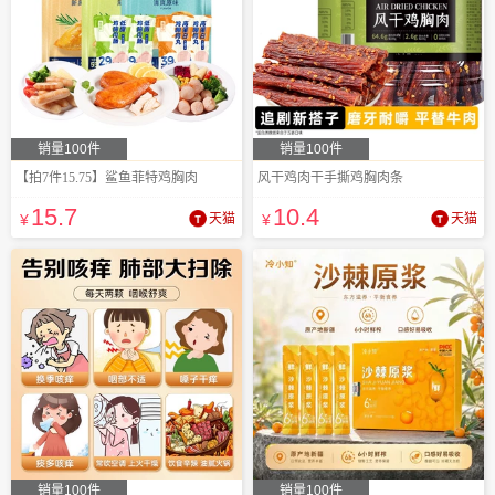
销量100件
销量100件
【拍7件15.75】鲨鱼菲特鸡胸肉
风干鸡肉干手撕鸡胸肉条
15
.7
10
.4
¥
天猫
¥
天猫
销量100件
销量100件