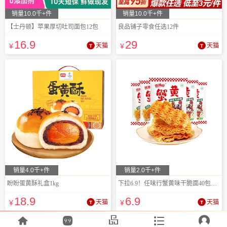
销量10.0千+件
销量10.0千+件
【士丹顿】苹果厚切吐司面包12包
良品铺子零食任选12件
16
.9
29
¥
天猫
¥
天猫
销量4.0千+件
销量2.0千+件
盼盼蛋黄酥礼盒1kg
下拉6.9！任味行蟹黄味干脆面40包*箱！
18
.9
6
.9
¥
天猫
¥
天猫




