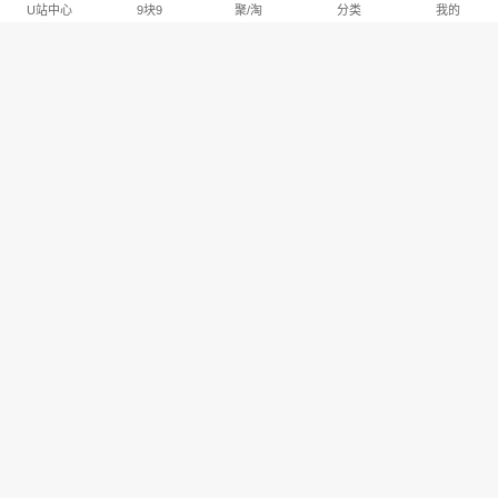
U站中心
9块9
聚/淘
分类
我的
淘宝U站排行推荐