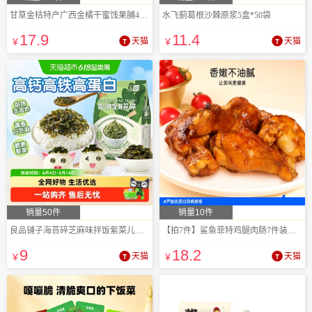
甘草金桔特产广西金橘干蜜饯果脯450g
水飞蓟葛根沙棘原浆5盒*50袋
17
.9
11
.4
¥
天猫
¥
天猫
销量50件
销量10件
良品铺子海苔碎芝麻味拌饭紫菜儿童辅食零食
【拍7件】鲨鱼菲特鸡腿肉肠7件装即食零食
9
18
.2
¥
天猫
¥
天猫