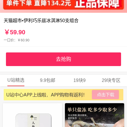
天猫超市•伊利巧乐兹冰淇淋50支组合
￥59.90
一口价：￥60.90
去抢购
U站精选
9.9包邮
19块9
29块专区