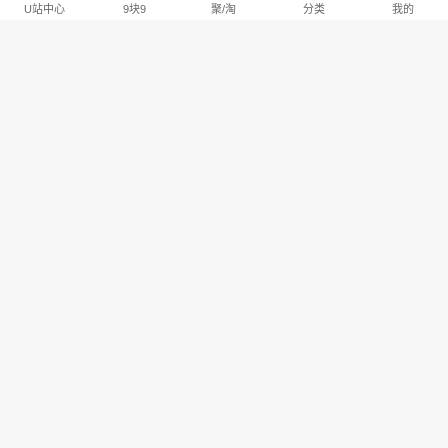
U站中心
9块9
聚/淘
分类
我的
淘宝U站排行推荐