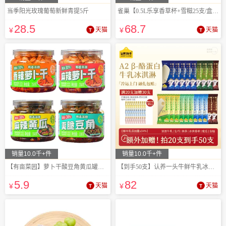
当季阳光玫瑰葡萄新鲜青提5斤
雀巢【0.5L乐享香草杯+雪糍25支/盒雪糕】
28
.5
68
.7
¥
天猫
¥
天猫
销量10.0千+件
销量10.0千+件
【有亩菜园】萝卜干酸豆角黄瓜罐装358克
【到手50支】认养一头牛鲜牛乳冰淇淋
5
.9
82
¥
天猫
¥
天猫