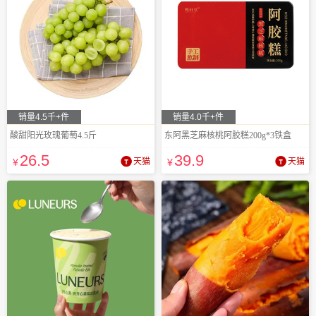
销量4.5千+件
销量4.0千+件
酸甜阳光玫瑰葡萄4.5斤
东阿黑芝麻核桃阿胶糕200g*3铁盒
26
.5
39
.9
¥
天猫
¥
天猫