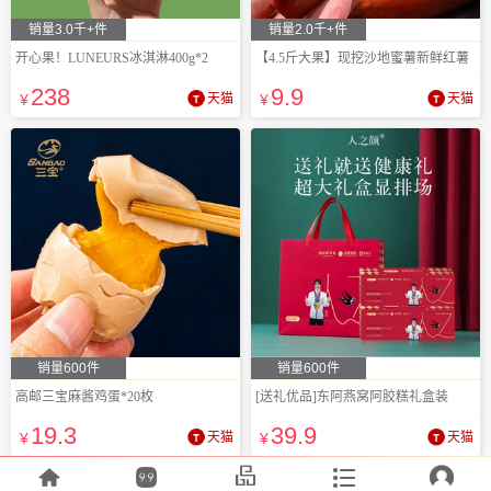
销量3.0千+件
销量2.0千+件
开心果！LUNEURS冰淇淋400g*2
【4.5斤大果】现挖沙地蜜薯新鲜红薯
238
9
.9
¥
天猫
¥
天猫
销量600件
销量600件
高邮三宝麻酱鸡蛋*20枚
[送礼优品]东阿燕窝阿胶糕礼盒装
19
.3
39
.9
¥
天猫
¥
天猫




