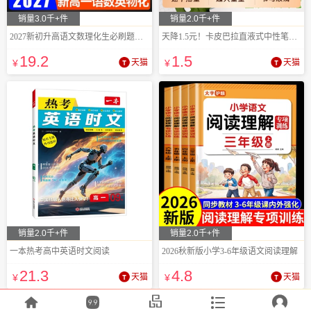
销量3.0千+件
销量2.0千+件
2027新初升高语文数理化生必刷题衔接教材
天降1.5元！卡皮巴拉直液式中性笔6支
19
.2
1
.5
¥
天猫
¥
天猫
销量2.0千+件
销量2.0千+件
一本热考高中英语时文阅读
2026秋新版小学3-6年级语文阅读理解
21
.3
4
.8
¥
天猫
¥
天猫




