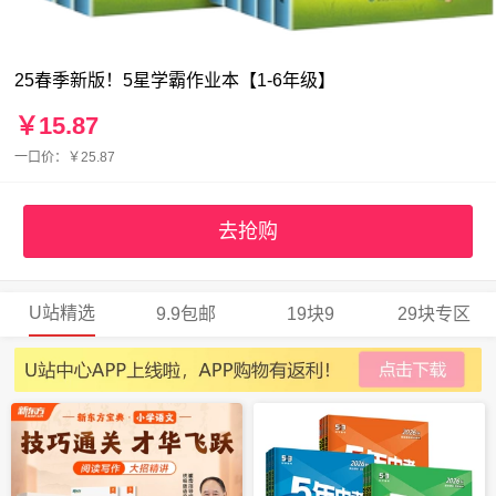
25春季新版！5星学霸作业本【1-6年级】
￥15.87
一口价：￥25.87
去抢购
U站精选
9.9包邮
19块9
29块专区