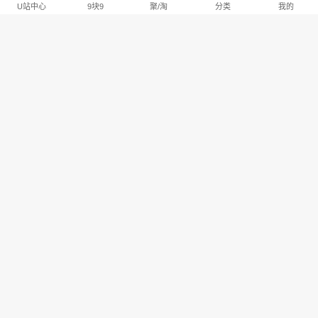
U站中心
9块9
聚/淘
分类
我的
淘宝U站排行推荐