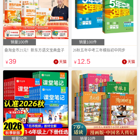
销量100件
销量100件
叠淘金币21元！新东方语文宝典盒子
26秋五年中考三年模拟初中同步
39
12
.5
¥
天猫
¥
天猫
销量50件
销量10件