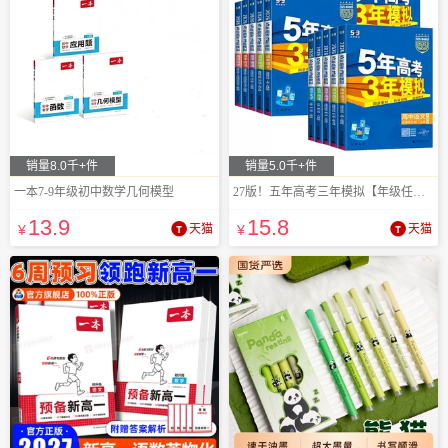
销量8.0千+件
销量5.0千+件
一本7-9年级初中数学几何模型
27版！五年高考三年模拟【年级任选】
13
.9
15
.8
¥
天猫
¥
天猫