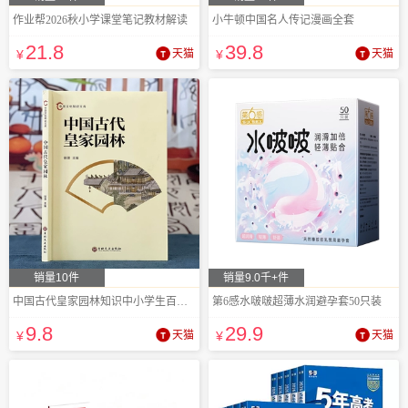
作业帮2026秋小学课堂笔记教材解读
小牛顿中国名人传记漫画全套
21
.8
39
.8
¥
天猫
¥
天猫
销量10件
销量9.0千+件
中国古代皇家园林知识中小学生百科课外读物
第6感水啵啵超薄水润避孕套50只装
9
.8
29
.9
¥
天猫
¥
天猫