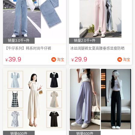
销量3.0千+件
销量2.0千+件
【牛仔系列】韩系时尚牛仔裤
冰丝阔腿裤女夏高腰垂感显瘦防晒
39
.9
29
.9
¥
淘宝
¥
淘宝
销量600件
销量600件