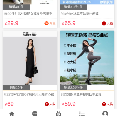
销量400件
销量3.0千+件
49.9/2件！冰丝防晒女裤夏季高腰垂感阔腿
MissWiss冰氧不贴腿休闲裤
29
.9
65
.9
¥
淘宝
¥
天猫
销量10件
销量2.0万+件
MEETSWEETBOY极简风无袖背心裙
SIINSIIN鲨鱼裤提臀四季显瘦
69
59
.9
¥
天猫
¥
天猫




