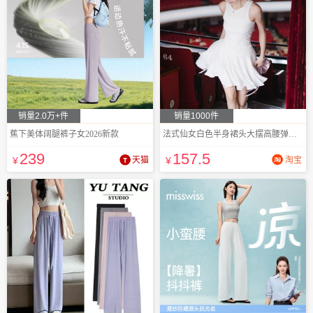
销量2.0万+件
销量1000件
蕉下美体阔腿裤子女2026新款
法式仙女白色半身裙头大摆高腰弹力短裙
239
157
.5
¥
天猫
¥
淘宝