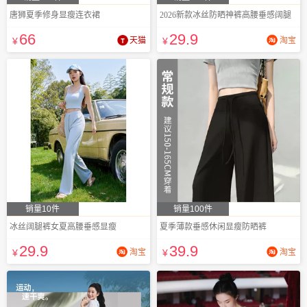
唐狮夏季修身显瘦连衣裙
2026新款冰丝防晒神裤高腰垂感阔腿
66
29
.9
¥
天猫
¥
淘宝
销量10件
销量100件
冰丝阔腿裤女夏高腰垂感显瘦
夏季薄款垂感休闲显瘦防晒裤
29
.9
39
.9
¥
淘宝
¥
淘宝