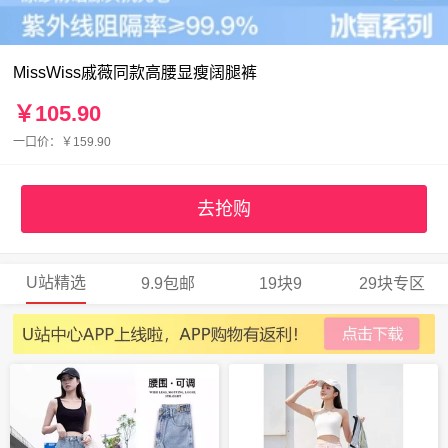
MissWiss戚薇同款高腰显瘦阔腿裤
￥105.90
一口价：￥159.90
去抢购
U站精选
9.9包邮
19块9
29块专区