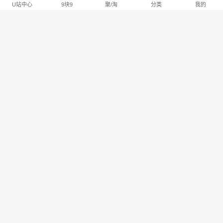
U站中心
9块9
聚/淘
分类
我的
淘宝U站排行推荐