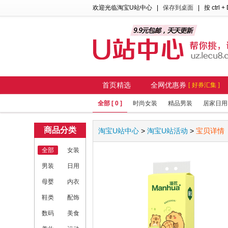
欢迎光临淘宝U站中心
|
保存到桌面
| 按 ctrl +
首页精选
全网优惠券
[ 好券汇集 ]
全部 [ 0 ]
时尚女装
精品男装
居家日用
商品分类
淘宝U站中心
>
淘宝U站活动
>
宝贝详情
全部
女装
男装
日用
母婴
内衣
鞋类
配饰
数码
美食