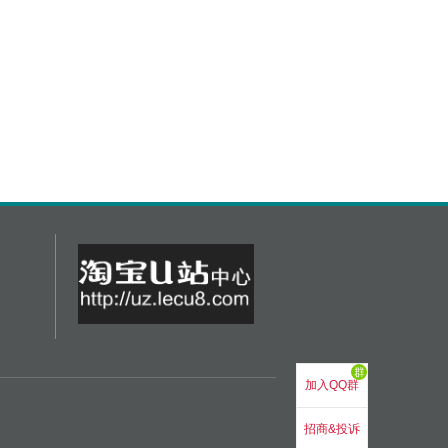
群
加入QQ群
招商&投诉