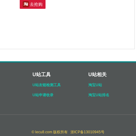

去抢购
U站工具
U站相关
U站友链检测工具
淘宝U站
U站申请收录
淘宝U站排名
© lecu8.com 版权所有 浙ICP备13010945号