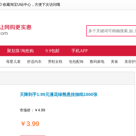
 D 收藏
淘宝U站中心
，方便下次访问哦
聚划算/淘抢购
9.9包邮
手机APP
母婴儿童
舒适内衣
男鞋女鞋
包包配饰
数码家电
美食
美容护
天降到手1.99元漫花绿熊悬挂抽纸1000张
市场价：
￥4.99
￥
3.99