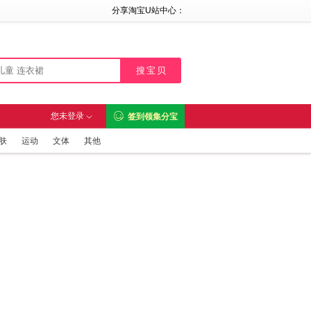
分享淘宝U站中心：

您未登录
签到领集分宝

肤
运动
文体
其他