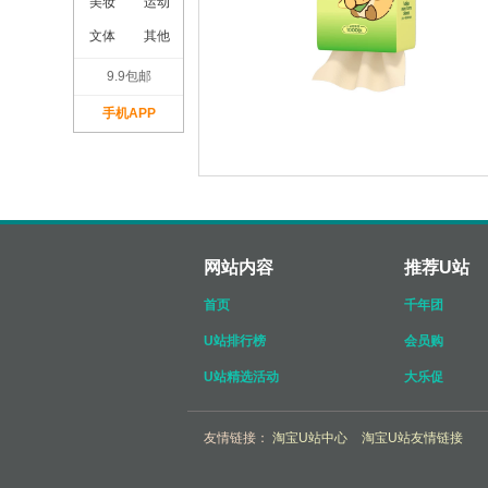
美妆
运动
文体
其他
9.9包邮
手机APP
网站内容
推荐U站
首页
千年团
U站排行榜
会员购
U站精选活动
大乐促
友情链接：
淘宝U站中心
淘宝U站友情链接