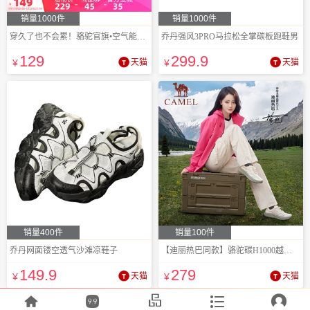
销量1000件
销量1000件
穿久了也不会累！骆驼官旗•空气能运动鞋
乔丹强风3PRO马拉松全掌碳板跑鞋男
129
299
.9
¥
天猫
¥
天猫
销量400件
销量100件
乔丹网面镂空透气沙滩凉鞋子
【迪丽热巴同款】骆驼碳H1000越野跑鞋
149
.9
279
¥
天猫
¥
天猫




