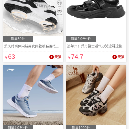
销量50件
销量2.0千+件
薰风时尚休闲鞋男女同款板鞋百搭运动鞋
凑单74！乔丹镂空透气沙滩凉鞋凉拖
63
74
.7
¥
天猫
¥
天猫
销量4.0万+件
销量1000件