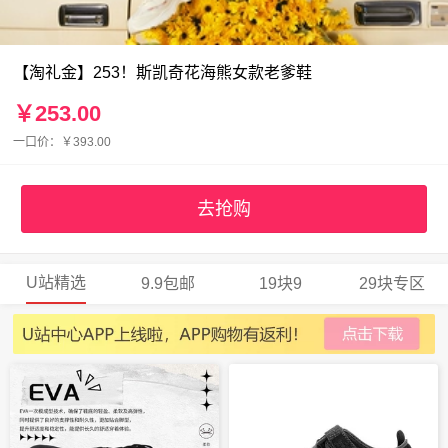
【淘礼金】253！斯凯奇花海熊女款老爹鞋
￥253.00
一口价：￥393.00
去抢购
U站精选
9.9包邮
19块9
29块专区