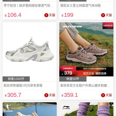
李宁轻羽丨跑步鞋网面轻便透气软底减震回弹
骆驼女士星尘网面透气休闲鞋
106
.4
199
¥
天猫
¥
天猫
销量1000件
销量50件
斯凯奇熊猫鞋5代闪穿老爹鞋
斯凯奇官方女鞋户外爬山健步耐磨缓震徒步鞋
305
.7
359
.1
¥
天猫
¥
天猫