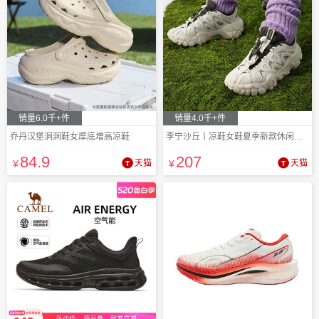
销量6.0千+件
销量4.0千+件
乔丹汉堡洞洞鞋女厚底增高凉鞋
李宁沙丘丨凉鞋女鞋夏季新款休闲鞋山系户外
84
.9
207
¥
天猫
¥
天猫