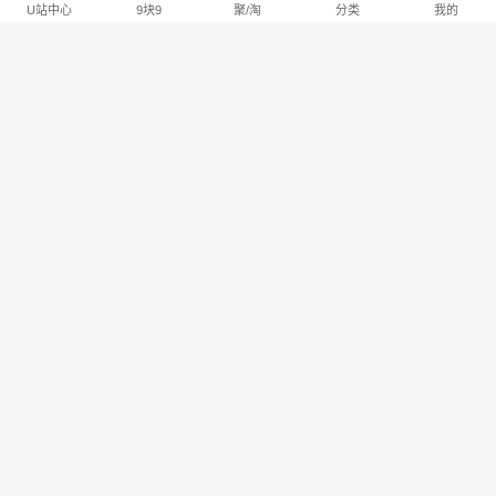
U站中心
9块9
聚/淘
分类
我的
淘宝U站排行推荐