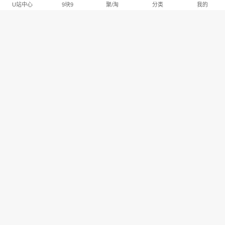
U站中心
9块9
聚/淘
分类
我的
淘宝U站排行推荐