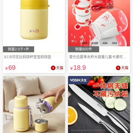
销量2.0千+件
销量800件
KUB可优比焖烧杯宝宝焖烧壶
爱仕达夏季水杯大容量儿童卡通可爱吸管杯
69
18
.9
¥
天猫
¥
天猫