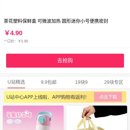
茶花塑料保鲜盒 可微波加热 圆形迷你小号便携密封
￥4.90
一口价：￥5.90
去抢购
U站精选
9.9包邮
19块9
29块专区