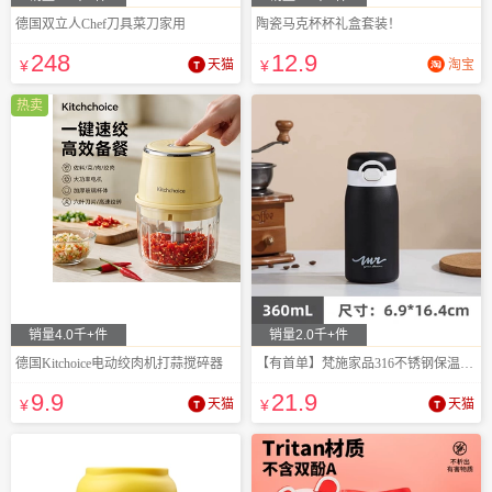
德国双立人Chef刀具菜刀家用
陶瓷马克杯杯礼盒套装！
248
12
.9
¥
天猫
¥
淘宝
热卖
销量4.0千+件
销量2.0千+件
德国Kitchoice电动绞肉机打蒜搅碎器
【有首单】梵施家品316不锈钢保温杯黑360ML
9
.9
21
.9
¥
天猫
¥
天猫