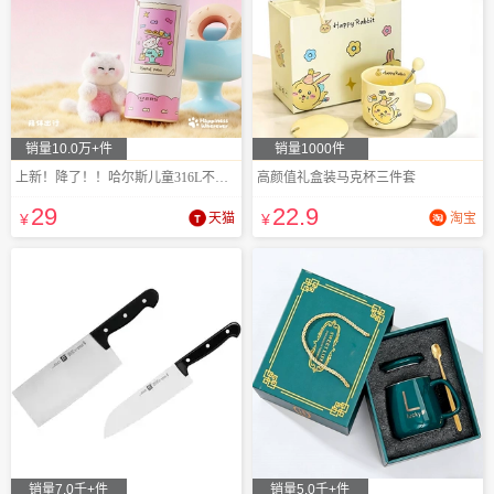
销量10.0万+件
销量1000件
上新！降了！！哈尔斯儿童316L不锈钢保温杯
高颜值礼盒装马克杯三件套
29
22
.9
¥
天猫
¥
淘宝
销量7.0千+件
销量5.0千+件