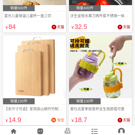
销量600件
销量400件
富光儿童保温儿童杯一盖三饮
沃生金锐水果刀两件套不锈钢一体成型带刀套
84
32
.5
¥
天猫
¥
天猫
销量100件
销量100件
【多尺寸可选】家用高山楠竹竹制切菜板
爱仕达夏季吸管杯女生高颜值可爱
14
.9
18
.7
¥
淘宝
¥
天猫




