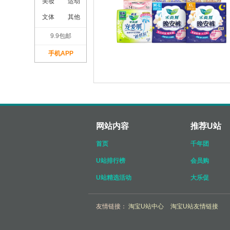
美妆
运动
文体
其他
9.9包邮
手机APP
网站内容
推荐U站
首页
千年团
U站排行榜
会员购
U站精选活动
大乐促
友情链接：
淘宝U站中心
淘宝U站友情链接