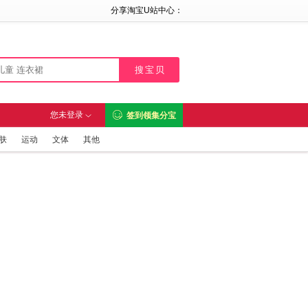
分享淘宝U站中心：

您未登录
签到领集分宝

肤
运动
文体
其他