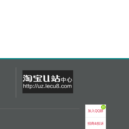
群
加入QQ群
招商&投诉