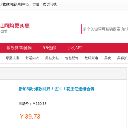
 D 收藏
淘宝U站中心
，方便下次访问哦
聚划算/淘抢购
9.9包邮
手机APP
母婴儿童
舒适内衣
男鞋女鞋
包包配饰
数码家电
美食
美容护
新加5款·爆款回归！去冲！花王任选组合装
市场价：
￥160.73
￥
39.73