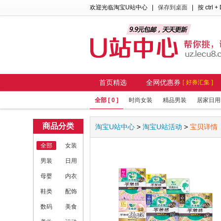
欢迎光临淘宝U站中心
|
保存到桌面
| 按 ctrl +
首页精选
全网优惠券
[ 好券汇集 ]
全部 [ 0 ]
时尚女装
精品男装
居家日用
商品分类
淘宝U站中心
>
淘宝U站活动
>
宝贝详情
全部
女装
男装
日用
母婴
内衣
鞋类
配饰
数码
美食