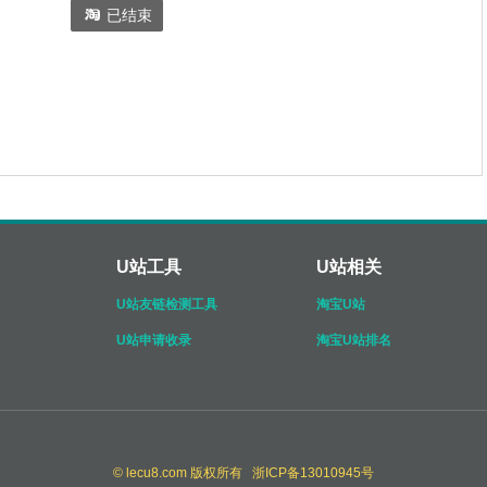

已结束
U站工具
U站相关
U站友链检测工具
淘宝U站
U站申请收录
淘宝U站排名
© lecu8.com 版权所有 浙ICP备13010945号